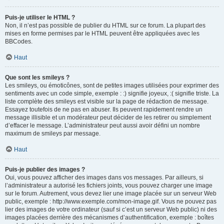
Puis-je utiliser le HTML ?
Non, il n’est pas possible de publier du HTML sur ce forum. La plupart des
mises en forme permises par le HTML peuvent être appliquées avec les
BBCodes.
Haut
Que sont les smileys ?
Les smileys, ou émoticônes, sont de petites images utilisées pour exprimer des
sentiments avec un code simple, exemple : :) signifie joyeux, :( signifie triste. La
liste complète des smileys est visible sur la page de rédaction de message.
Essayez toutefois de ne pas en abuser. Ils peuvent rapidement rendre un
message illisible et un modérateur peut décider de les retirer ou simplement
d’effacer le message. L’administrateur peut aussi avoir défini un nombre
maximum de smileys par message.
Haut
Puis-je publier des images ?
Oui, vous pouvez afficher des images dans vos messages. Par ailleurs, si
l’administrateur a autorisé les fichiers joints, vous pouvez charger une image
sur le forum. Autrement, vous devez lier une image placée sur un serveur Web
public, exemple : http://www.exemple.com/mon-image.gif. Vous ne pouvez pas
lier des images de votre ordinateur (sauf si c’est un serveur Web public) ni des
images placées derrière des mécanismes d’authentification, exemple : boîtes