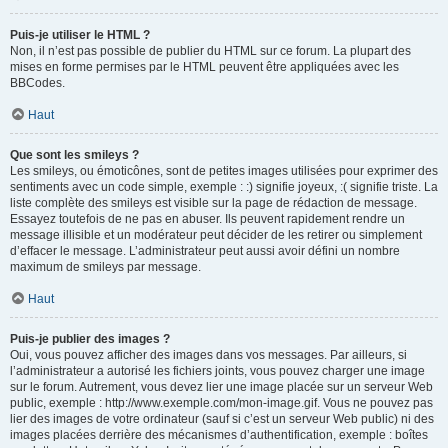
Puis-je utiliser le HTML ?
Non, il n’est pas possible de publier du HTML sur ce forum. La plupart des
mises en forme permises par le HTML peuvent être appliquées avec les
BBCodes.
Haut
Que sont les smileys ?
Les smileys, ou émoticônes, sont de petites images utilisées pour exprimer des
sentiments avec un code simple, exemple : :) signifie joyeux, :( signifie triste. La
liste complète des smileys est visible sur la page de rédaction de message.
Essayez toutefois de ne pas en abuser. Ils peuvent rapidement rendre un
message illisible et un modérateur peut décider de les retirer ou simplement
d’effacer le message. L’administrateur peut aussi avoir défini un nombre
maximum de smileys par message.
Haut
Puis-je publier des images ?
Oui, vous pouvez afficher des images dans vos messages. Par ailleurs, si
l’administrateur a autorisé les fichiers joints, vous pouvez charger une image
sur le forum. Autrement, vous devez lier une image placée sur un serveur Web
public, exemple : http://www.exemple.com/mon-image.gif. Vous ne pouvez pas
lier des images de votre ordinateur (sauf si c’est un serveur Web public) ni des
images placées derrière des mécanismes d’authentification, exemple : boîtes