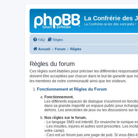
La Confrérie des 
La Confrérie où les dés sont jetés !
FAQ
Règles
Accueil
Forum
Règles
Règles du forum
Ces règles sont établies pour préciser les différentes responsab
doivent être acceptées par chacun dans le but de garantir que no
les membres de notre communauté ainsi que les visiteurs.
Fonctionnement et Règles du Forum
Fonctionnement.
Les différents espaces de dialogue s'ouvriront en foncti
dans sa grande majorité un espace public pour échanger
dehors. Les anecdotes de jeux ou les discussions sur l
Nos règles sur le forum.
- Le langage SMS est interdit. En revanche le runique es
- Les insultes, injures et autres sont proscrites. Les incit
votre camp).
- Ceci est un forum pas une page de pub. Si vous êtes édi