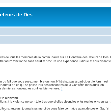
Jeteurs de Dés
ilités de tous les membres de la communauté sur La Confrérie des Jeteurs de Dés. 
tre forum fonctionne sans heurt et procure une expérience ludique et enrichissante
on du fait que vous soyez membre ou non. N'hésitez pas à participer : le forum est
 autour de ce qui se passe lors des rencontres de la Confrérie mais aussi en
es dernières nouveautés sont les bienvenues.
#
t le bienvenu.
ations à la violence ne sont tolérées que si elles visent les elfes (ou les orks suivant
teurs, auteurs, journalistes merci de vous faire connaître avant de poster. Sauf si