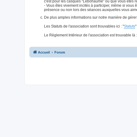
c'est pour les casques "Lebôhaume" ou que vous êtes re
- Vous êtes vivement incités à participer, même si v
présence ou non lors des séances auxquelles vous aimer
De plus amples informations sur notre manière de gérer l
Les Statuts de l'association sont trouvables ici : "
Statuts
"
Le Règlement Intérieur de l'association est trouvable là :
Accueil
Forum