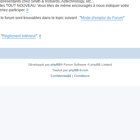
présentants chez Smith & Robards, Aztechnology, etc...
ous êtes TOUT NOUVEAU. Vous êtes de même encouragés à nous indiquer votre
iez participer.
#
e forum sont trouvables dans le topic suivant : "
Mode d'emploi du Forum
"
 "
Règlement Intérieur
".
#
Développé par
phpBB
® Forum Software © phpBB Limited
Traduit par
phpBB-fr.com
Confidentialité
|
Conditions