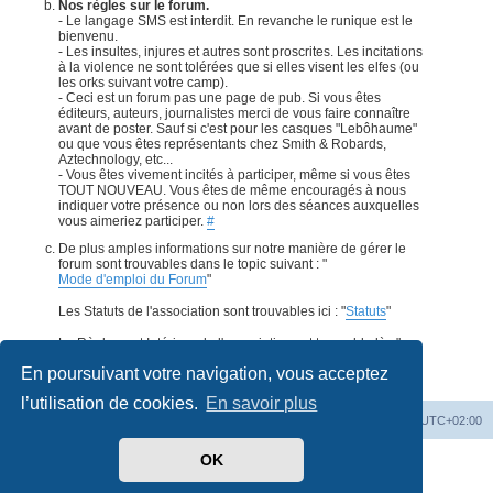
Nos règles sur le forum.
- Le langage SMS est interdit. En revanche le runique est le
bienvenu.
- Les insultes, injures et autres sont proscrites. Les incitations
à la violence ne sont tolérées que si elles visent les elfes (ou
les orks suivant votre camp).
- Ceci est un forum pas une page de pub. Si vous êtes
éditeurs, auteurs, journalistes merci de vous faire connaître
avant de poster. Sauf si c'est pour les casques "Lebôhaume"
ou que vous êtes représentants chez Smith & Robards,
Aztechnology, etc...
- Vous êtes vivement incités à participer, même si vous êtes
TOUT NOUVEAU. Vous êtes de même encouragés à nous
indiquer votre présence ou non lors des séances auxquelles
vous aimeriez participer.
#
De plus amples informations sur notre manière de gérer le
forum sont trouvables dans le topic suivant : "
Mode d'emploi du Forum
"
Les Statuts de l'association sont trouvables ici : "
Statuts
"
Le Règlement Intérieur de l'association est trouvable là : "
Règlement Intérieur
".
#
En poursuivant votre navigation, vous acceptez
l’utilisation de cookies.
En savoir plus
Accueil
Forum
Supprimer les cookies
Heures au format
UTC+02:00
OK
Développé par
phpBB
® Forum Software © phpBB Limited
Traduit par
phpBB-fr.com