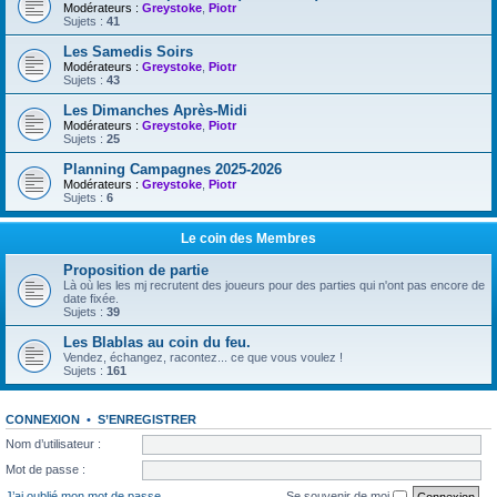
Modérateurs :
Greystoke
,
Piotr
Sujets :
41
Les Samedis Soirs
Modérateurs :
Greystoke
,
Piotr
Sujets :
43
Les Dimanches Après-Midi
Modérateurs :
Greystoke
,
Piotr
Sujets :
25
Planning Campagnes 2025-2026
Modérateurs :
Greystoke
,
Piotr
Sujets :
6
Le coin des Membres
Proposition de partie
Là où les les mj recrutent des joueurs pour des parties qui n'ont pas encore de
date fixée.
Sujets :
39
Les Blablas au coin du feu.
Vendez, échangez, racontez... ce que vous voulez !
Sujets :
161
CONNEXION
•
S’ENREGISTRER
Nom d’utilisateur :
Mot de passe :
J’ai oublié mon mot de passe
Se souvenir de moi