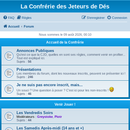
La Confrérie des Jeteurs de Dés
FAQ
Règles
S’enregistrer
Connexion
Accueil
Forum
Nous sommes le 09 août 2026, 00:10
Accueil de la Confrérie
Annonces Publiques
Qu'est ce que la CJD, quelles en sont ses règles, comment venir en profiter...
Tout est expliqué ici.
Sujets :
56
Présentations
Les membres du forum, dont les nouveaux inscrits, peuvent se présenter ici !
Sujets :
246
Je ne suis pas encore inscrit, mais...
Un souci ? Une question à poser ? C'est ici pour les non-inscrits !
Sujets :
46
Venir Jouer !
Les Vendredis Soirs
Modérateurs :
Greystoke
,
Piotr
Sujets :
44
Les Samedis Après-midi (14 ans et +)