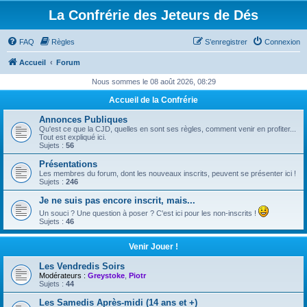
La Confrérie des Jeteurs de Dés
FAQ
Règles
S’enregistrer
Connexion
Accueil
Forum
Nous sommes le 08 août 2026, 08:29
Accueil de la Confrérie
Annonces Publiques
Qu'est ce que la CJD, quelles en sont ses règles, comment venir en profiter...
Tout est expliqué ici.
Sujets :
56
Présentations
Les membres du forum, dont les nouveaux inscrits, peuvent se présenter ici !
Sujets :
246
Je ne suis pas encore inscrit, mais...
Un souci ? Une question à poser ? C'est ici pour les non-inscrits !
Sujets :
46
Venir Jouer !
Les Vendredis Soirs
Modérateurs :
Greystoke
,
Piotr
Sujets :
44
Les Samedis Après-midi (14 ans et +)