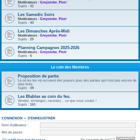
Modérateurs :
Greystoke
,
Piotr
Sujets :
41
Les Samedis Soirs
Modérateurs :
Greystoke
,
Piotr
Sujets :
43
Les Dimanches Après-Midi
Modérateurs :
Greystoke
,
Piotr
Sujets :
25
Planning Campagnes 2025-2026
Modérateurs :
Greystoke
,
Piotr
Sujets :
6
Le coin des Membres
Proposition de partie
Là où les les mj recrutent des joueurs pour des parties qui n'ont pas encore de
date fixée.
Sujets :
39
Les Blablas au coin du feu.
Vendez, échangez, racontez... ce que vous voulez !
Sujets :
161
CONNEXION
•
S’ENREGISTRER
Nom d’utilisateur :
Mot de passe :
J’ai oublié mon mot de passe
Se souvenir de moi