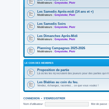
Modérateurs :
Greystoke
,
Piotr
Les Samedis Après-midi (14 ans et +)
Modérateurs :
Greystoke
,
Piotr
Les Samedis Soirs
Modérateurs :
Greystoke
,
Piotr
Les Dimanches Après-Midi
Modérateurs :
Greystoke
,
Piotr
Planning Campagnes 2025-2026
Modérateurs :
Greystoke
,
Piotr
LE COIN DES MEMBRES
Proposition de partie
Là où les les mj recrutent des joueurs pour des parties qui n
Les Blablas au coin du feu.
Vendez, échangez, racontez... ce que vous voulez !
CONNEXION
•
S’ENREGISTRER
Nom d’utilisateur :
Mot de passe :