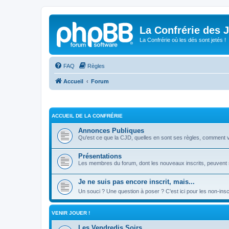
La Confrérie des 
La Confrérie où les dés sont jetés !
FAQ
Règles
Accueil
Forum
ACCUEIL DE LA CONFRÉRIE
Annonces Publiques
Qu'est ce que la CJD, quelles en sont ses règles, comment veni
Présentations
Les membres du forum, dont les nouveaux inscrits, peuvent s
Je ne suis pas encore inscrit, mais...
Un souci ? Une question à poser ? C'est ici pour les non-insc
VENIR JOUER !
Les Vendredis Soirs