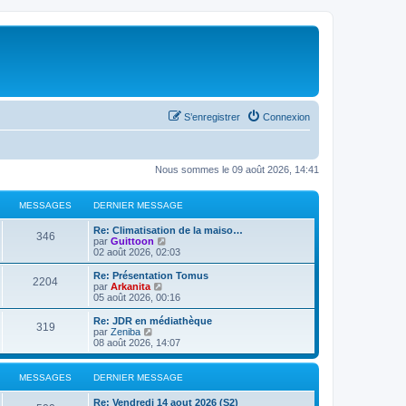
S’enregistrer
Connexion
Nous sommes le 09 août 2026, 14:41
MESSAGES
DERNIER MESSAGE
Re: Climatisation de la maiso…
346
V
par
Guittoon
o
02 août 2026, 02:03
i
r
Re: Présentation Tomus
2204
l
V
par
Arkanita
e
o
05 août 2026, 00:16
d
i
e
r
Re: JDR en médiathèque
319
r
l
V
par
Zeniba
n
e
o
08 août 2026, 14:07
i
d
i
e
e
r
r
r
l
MESSAGES
DERNIER MESSAGE
m
n
e
e
i
d
Re: Vendredi 14 aout 2026 (S2)
s
e