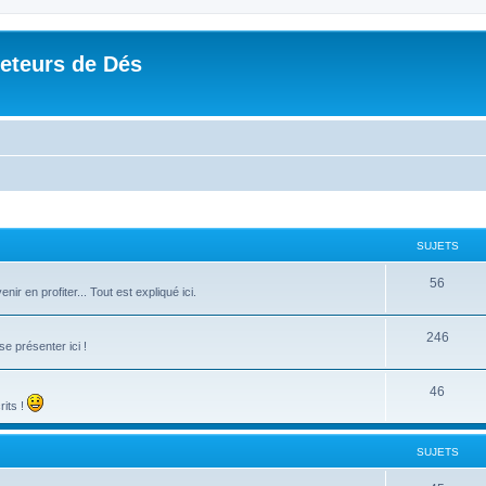
Jeteurs de Dés
SUJETS
56
r en profiter... Tout est expliqué ici.
246
e présenter ici !
46
rits !
SUJETS