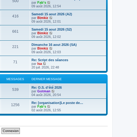
e
500
V
par
Fab's
s
r
r
o
09 août 2026, 12:54
a
m
n
i
g
e
i
r
e
Samedi 15 aout 2026 (A2)
s
e
416
l
V
par
Bimkiz
s
r
e
o
09 août 2026, 12:01
a
m
d
i
g
e
e
r
e
Samedi 15 aout 2026 (S2)
s
661
r
l
V
par
Bimkiz
s
n
e
o
09 août 2026, 12:02
a
i
d
i
g
e
e
r
e
Dimanche 16 aout 2026 (SA)
r
221
r
l
V
par
Bimkiz
m
n
e
o
09 août 2026, 12:03
e
i
d
i
s
e
e
r
Re: Script des séances
s
r
71
r
l
V
par
Isa
a
m
n
e
o
20 juil. 2026, 22:48
g
e
i
d
i
e
s
e
e
r
s
r
r
l
MESSAGES
DERNIER MESSAGE
a
m
n
e
g
e
i
d
e
Re: O.S. d'été 2026
s
e
e
539
V
par
Gotman
s
r
r
o
04 août 2026, 20:54
a
m
n
i
g
e
i
r
e
Re: [organisation]Le poste de…
s
e
1256
l
V
par
Fab's
s
r
e
o
02 août 2026, 12:55
a
m
d
i
g
e
e
r
e
s
r
l
s
n
e
a
i
d
g
e
e
e
r
r