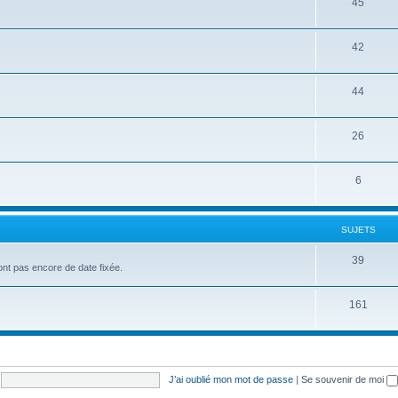
45
42
44
26
6
SUJETS
39
'ont pas encore de date fixée.
161
J’ai oublié mon mot de passe
|
Se souvenir de moi