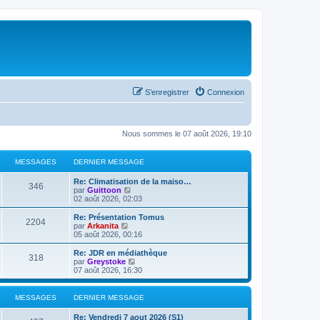
S’enregistrer
Connexion
Nous sommes le 07 août 2026, 19:10
MESSAGES
DERNIER MESSAGE
Re: Climatisation de la maiso…
346
V
par
Guittoon
o
02 août 2026, 02:03
i
r
Re: Présentation Tomus
2204
l
V
par
Arkanita
e
o
05 août 2026, 00:16
d
i
e
r
Re: JDR en médiathèque
318
r
l
V
par
Greystoke
n
e
o
07 août 2026, 16:30
i
d
i
e
e
r
r
r
l
MESSAGES
DERNIER MESSAGE
m
n
e
e
i
d
Re: Vendredi 7 aout 2026 (S1)
s
e