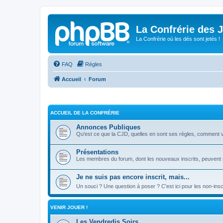
La Confrérie des 
La Confrérie où les dés sont jetés !
FAQ
Règles
Accueil
Forum
ACCUEIL DE LA CONFRÉRIE
Annonces Publiques
Qu'est ce que la CJD, quelles en sont ses règles, comment veni
Présentations
Les membres du forum, dont les nouveaux inscrits, peuvent s
Je ne suis pas encore inscrit, mais...
Un souci ? Une question à poser ? C'est ici pour les non-insc
VENIR JOUER !
Les Vendredis Soirs