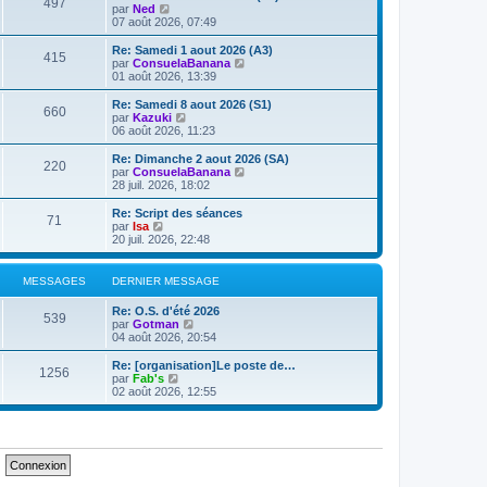
e
497
V
par
Ned
s
r
r
o
07 août 2026, 07:49
a
m
n
i
g
e
i
r
e
Re: Samedi 1 aout 2026 (A3)
s
e
415
l
V
par
ConsuelaBanana
s
r
e
o
01 août 2026, 13:39
a
m
d
i
g
e
e
r
e
Re: Samedi 8 aout 2026 (S1)
s
660
r
l
V
par
Kazuki
s
n
e
o
06 août 2026, 11:23
a
i
d
i
g
e
e
r
e
Re: Dimanche 2 aout 2026 (SA)
r
220
r
l
V
par
ConsuelaBanana
m
n
e
o
28 juil. 2026, 18:02
e
i
d
i
s
e
e
r
Re: Script des séances
s
r
71
r
l
V
par
Isa
a
m
n
e
o
20 juil. 2026, 22:48
g
e
i
d
i
e
s
e
e
r
s
r
r
l
MESSAGES
DERNIER MESSAGE
a
m
n
e
g
e
i
d
e
Re: O.S. d'été 2026
s
e
e
539
V
par
Gotman
s
r
r
o
04 août 2026, 20:54
a
m
n
i
g
e
i
r
e
Re: [organisation]Le poste de…
s
e
1256
l
V
par
Fab's
s
r
e
o
02 août 2026, 12:55
a
m
d
i
g
e
e
r
e
s
r
l
s
n
e
a
i
d
g
e
e
e
r
r