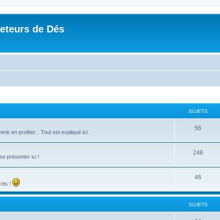
Jeteurs de Dés
SUJETS
56
r en profiter... Tout est expliqué ici.
246
e présenter ici !
46
rits !
SUJETS