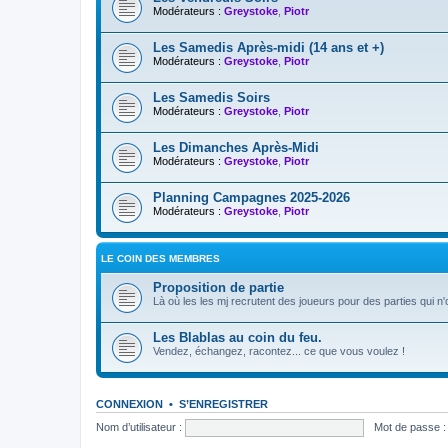
Modérateurs :
Greystoke
,
Piotr
Les Samedis Après-midi (14 ans et +)
Modérateurs :
Greystoke
,
Piotr
Les Samedis Soirs
Modérateurs :
Greystoke
,
Piotr
Les Dimanches Après-Midi
Modérateurs :
Greystoke
,
Piotr
Planning Campagnes 2025-2026
Modérateurs :
Greystoke
,
Piotr
LE COIN DES MEMBRES
Proposition de partie
Là où les les mj recrutent des joueurs pour des parties qui n
Les Blablas au coin du feu.
Vendez, échangez, racontez... ce que vous voulez !
CONNEXION
•
S’ENREGISTRER
Nom d’utilisateur :
Mot de passe :