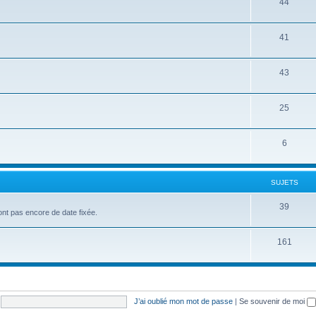
44
41
43
25
6
SUJETS
39
'ont pas encore de date fixée.
161
J’ai oublié mon mot de passe
|
Se souvenir de moi