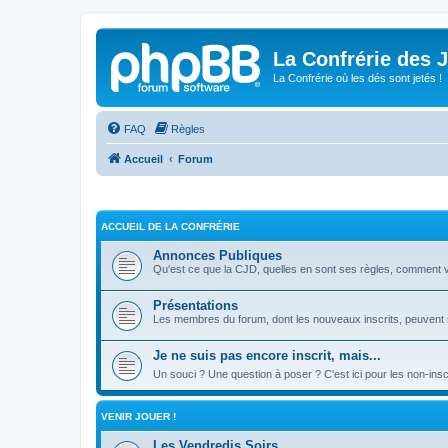
La Confrérie des 
La Confrérie où les dés sont jetés !
FAQ
Règles
Accueil
Forum
ACCUEIL DE LA CONFRÉRIE
Annonces Publiques
Qu'est ce que la CJD, quelles en sont ses règles, comment veni
Présentations
Les membres du forum, dont les nouveaux inscrits, peuvent s
Je ne suis pas encore inscrit, mais...
Un souci ? Une question à poser ? C'est ici pour les non-insc
VENIR JOUER !
Les Vendredis Soirs