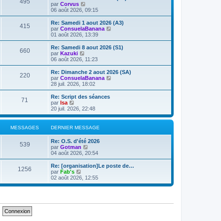
e
495
V
par
Corvus
s
r
r
o
06 août 2026, 09:15
a
m
n
i
g
e
i
r
e
Re: Samedi 1 aout 2026 (A3)
s
e
415
l
V
par
ConsuelaBanana
s
r
e
o
01 août 2026, 13:39
a
m
d
i
g
e
e
r
e
Re: Samedi 8 aout 2026 (S1)
s
660
r
l
V
par
Kazuki
s
n
e
o
06 août 2026, 11:23
a
i
d
i
g
e
e
r
e
Re: Dimanche 2 aout 2026 (SA)
r
220
r
l
V
par
ConsuelaBanana
m
n
e
o
28 juil. 2026, 18:02
e
i
d
i
s
e
e
r
Re: Script des séances
s
r
71
r
l
V
par
Isa
a
m
n
e
o
20 juil. 2026, 22:48
g
e
i
d
i
e
s
e
e
r
s
r
r
l
MESSAGES
DERNIER MESSAGE
a
m
n
e
g
e
i
d
e
Re: O.S. d'été 2026
s
e
e
539
V
par
Gotman
s
r
r
o
04 août 2026, 20:54
a
m
n
i
g
e
i
r
e
Re: [organisation]Le poste de…
s
e
1256
l
V
par
Fab's
s
r
e
o
02 août 2026, 12:55
a
m
d
i
g
e
e
r
e
s
r
l
s
n
e
a
i
d
g
e
e
e
r
r