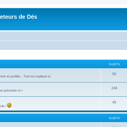
Jeteurs de Dés
SUJETS
56
r en profiter... Tout est expliqué ici.
246
e présenter ici !
46
rits !
SUJETS