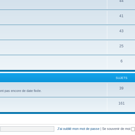
44
41
43
25
6
SUJETS
39
'ont pas encore de date fixée.
161
J’ai oublié mon mot de passe
|
Se souvenir de moi