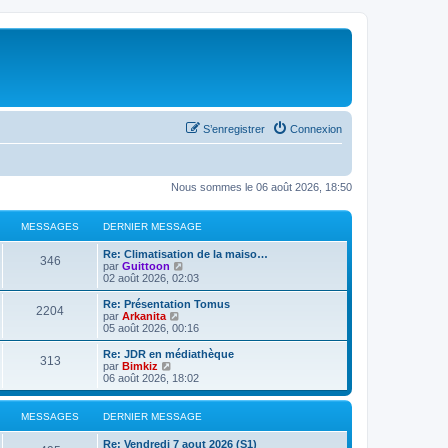
S’enregistrer
Connexion
Nous sommes le 06 août 2026, 18:50
MESSAGES
DERNIER MESSAGE
Re: Climatisation de la maiso…
346
V
par
Guittoon
o
02 août 2026, 02:03
i
r
Re: Présentation Tomus
2204
l
V
par
Arkanita
e
o
05 août 2026, 00:16
d
i
e
r
Re: JDR en médiathèque
313
r
l
V
par
Bimkiz
n
e
o
06 août 2026, 18:02
i
d
i
e
e
r
r
r
l
MESSAGES
DERNIER MESSAGE
m
n
e
e
i
d
Re: Vendredi 7 aout 2026 (S1)
s
e