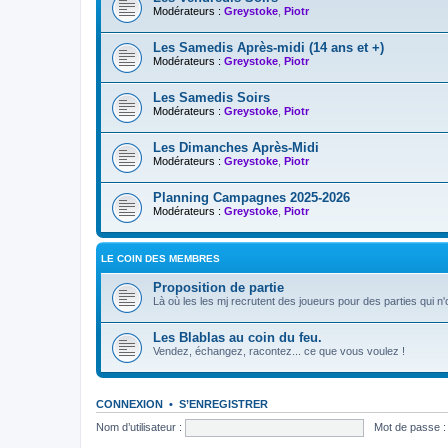
Modérateurs :
Greystoke
,
Piotr
Les Samedis Après-midi (14 ans et +)
Modérateurs :
Greystoke
,
Piotr
Les Samedis Soirs
Modérateurs :
Greystoke
,
Piotr
Les Dimanches Après-Midi
Modérateurs :
Greystoke
,
Piotr
Planning Campagnes 2025-2026
Modérateurs :
Greystoke
,
Piotr
LE COIN DES MEMBRES
Proposition de partie
Là où les les mj recrutent des joueurs pour des parties qui n
Les Blablas au coin du feu.
Vendez, échangez, racontez... ce que vous voulez !
CONNEXION
•
S’ENREGISTRER
Nom d’utilisateur :
Mot de passe :