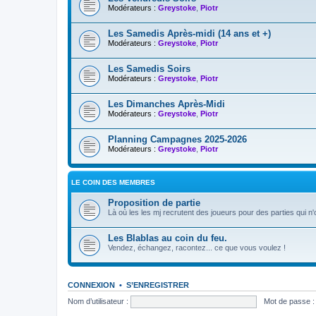
Modérateurs :
Greystoke
,
Piotr
Les Samedis Après-midi (14 ans et +)
Modérateurs :
Greystoke
,
Piotr
Les Samedis Soirs
Modérateurs :
Greystoke
,
Piotr
Les Dimanches Après-Midi
Modérateurs :
Greystoke
,
Piotr
Planning Campagnes 2025-2026
Modérateurs :
Greystoke
,
Piotr
LE COIN DES MEMBRES
Proposition de partie
Là où les les mj recrutent des joueurs pour des parties qui n
Les Blablas au coin du feu.
Vendez, échangez, racontez... ce que vous voulez !
CONNEXION
•
S’ENREGISTRER
Nom d’utilisateur :
Mot de passe :