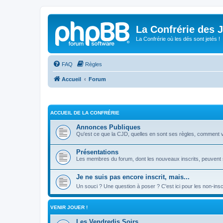
La Confrérie des 
La Confrérie où les dés sont jetés !
FAQ
Règles
Accueil
Forum
ACCUEIL DE LA CONFRÉRIE
Annonces Publiques
Qu'est ce que la CJD, quelles en sont ses règles, comment veni
Présentations
Les membres du forum, dont les nouveaux inscrits, peuvent s
Je ne suis pas encore inscrit, mais...
Un souci ? Une question à poser ? C'est ici pour les non-insc
VENIR JOUER !
Les Vendredis Soirs