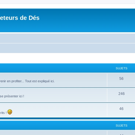
Jeteurs de Dés
SUJETS
56
r en profiter... Tout est expliqué ici.
246
e présenter ici !
46
rits !
SUJETS