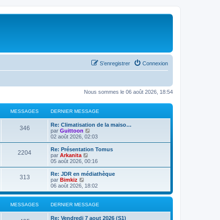
S’enregistrer
Connexion
Nous sommes le 06 août 2026, 18:54
MESSAGES
DERNIER MESSAGE
Re: Climatisation de la maiso…
346
V
par
Guittoon
o
02 août 2026, 02:03
i
r
Re: Présentation Tomus
2204
l
V
par
Arkanita
e
o
05 août 2026, 00:16
d
i
e
r
Re: JDR en médiathèque
313
r
l
V
par
Bimkiz
n
e
o
06 août 2026, 18:02
i
d
i
e
e
r
r
r
l
MESSAGES
DERNIER MESSAGE
m
n
e
e
i
d
Re: Vendredi 7 aout 2026 (S1)
s
e