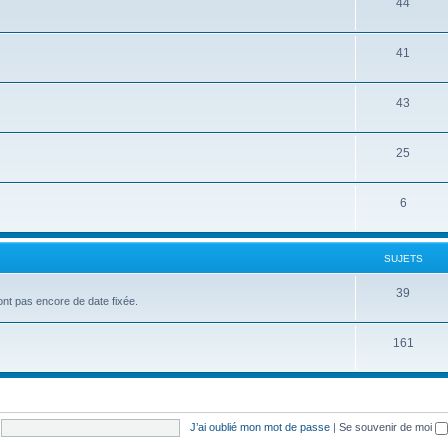
44
41
43
25
6
SUJETS
39
'ont pas encore de date fixée.
161
J’ai oublié mon mot de passe
|
Se souvenir de moi