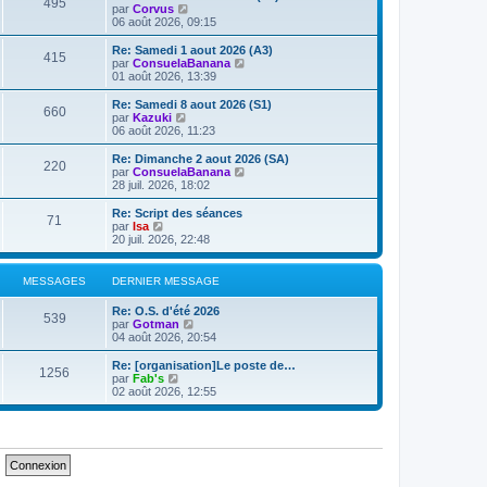
e
495
V
par
Corvus
s
r
r
o
06 août 2026, 09:15
a
m
n
i
g
e
i
r
e
Re: Samedi 1 aout 2026 (A3)
s
e
415
l
V
par
ConsuelaBanana
s
r
e
o
01 août 2026, 13:39
a
m
d
i
g
e
e
r
e
Re: Samedi 8 aout 2026 (S1)
s
660
r
l
V
par
Kazuki
s
n
e
o
06 août 2026, 11:23
a
i
d
i
g
e
e
r
e
Re: Dimanche 2 aout 2026 (SA)
r
220
r
l
V
par
ConsuelaBanana
m
n
e
o
28 juil. 2026, 18:02
e
i
d
i
s
e
e
r
Re: Script des séances
s
r
71
r
l
V
par
Isa
a
m
n
e
o
20 juil. 2026, 22:48
g
e
i
d
i
e
s
e
e
r
s
r
r
l
MESSAGES
DERNIER MESSAGE
a
m
n
e
g
e
i
d
e
Re: O.S. d'été 2026
s
e
e
539
V
par
Gotman
s
r
r
o
04 août 2026, 20:54
a
m
n
i
g
e
i
r
e
Re: [organisation]Le poste de…
s
e
1256
l
V
par
Fab's
s
r
e
o
02 août 2026, 12:55
a
m
d
i
g
e
e
r
e
s
r
l
s
n
e
a
i
d
g
e
e
e
r
r