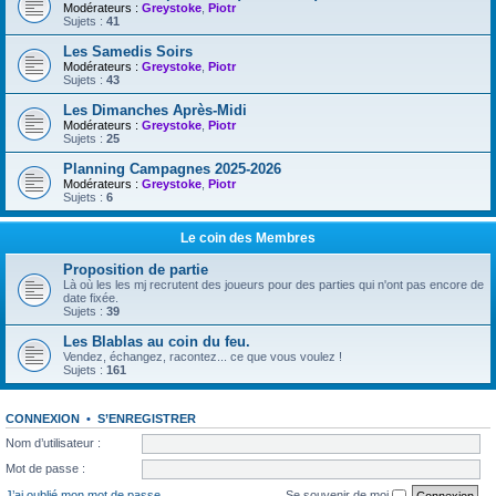
Modérateurs :
Greystoke
,
Piotr
Sujets :
41
Les Samedis Soirs
Modérateurs :
Greystoke
,
Piotr
Sujets :
43
Les Dimanches Après-Midi
Modérateurs :
Greystoke
,
Piotr
Sujets :
25
Planning Campagnes 2025-2026
Modérateurs :
Greystoke
,
Piotr
Sujets :
6
Le coin des Membres
Proposition de partie
Là où les les mj recrutent des joueurs pour des parties qui n'ont pas encore de
date fixée.
Sujets :
39
Les Blablas au coin du feu.
Vendez, échangez, racontez... ce que vous voulez !
Sujets :
161
CONNEXION
•
S’ENREGISTRER
Nom d’utilisateur :
Mot de passe :
J’ai oublié mon mot de passe
Se souvenir de moi