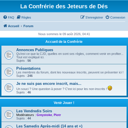
La Confrérie des Jeteurs de Dés
FAQ
Règles
S’enregistrer
Connexion
Accueil
Forum
Nous sommes le 09 août 2026, 04:41
Accueil de la Confrérie
Annonces Publiques
Qu'est ce que la CJD, quelles en sont ses règles, comment venir en profiter...
Tout est expliqué ici.
Sujets :
56
Présentations
Les membres du forum, dont les nouveaux inscrits, peuvent se présenter ici !
Sujets :
246
Je ne suis pas encore inscrit, mais...
Un souci ? Une question à poser ? C'est ici pour les non-inscrits !
Sujets :
46
Venir Jouer !
Les Vendredis Soirs
Modérateurs :
Greystoke
,
Piotr
Sujets :
44
Les Samedis Après-midi (14 ans et +)