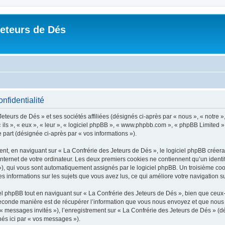
Jeteurs de Dés
nfidentialité
eteurs de Dés » et ses sociétés affiliées (désignés ci-après par « nous », « notre »
« ils », « eux », « leur », « logiciel phpBB », « www.phpbb.com », « phpBB Limited »
e part (désignée ci-après par « vos informations »).
t, en naviguant sur « La Confrérie des Jeteurs de Dés », le logiciel phpBB créera u
nternet de votre ordinateur. Les deux premiers cookies ne contiennent qu’un identifia
d »), qui vous sont automatiquement assignés par le logiciel phpBB. Un troisième co
es informations sur les sujets que vous avez lus, ce qui améliore votre navigation su
 phpBB tout en naviguant sur « La Confrérie des Jeteurs de Dés », bien que ceux-
conde manière est de récupérer l’information que vous nous envoyez et que nous coll
 « messages invités »), l’enregistrement sur « La Confrérie des Jeteurs de Dés » (
nés ici par « vos messages »).