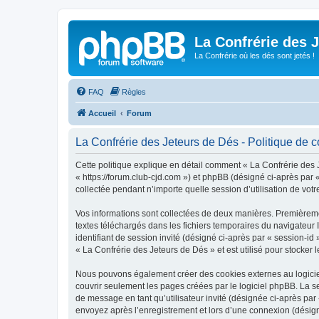
La Confrérie des 
La Confrérie où les dés sont jetés !
FAQ
Règles
Accueil
Forum
La Confrérie des Jeteurs de Dés - Politique de co
Cette politique explique en détail comment « La Confrérie des J
« https://forum.club-cjd.com ») et phpBB (désigné ci-après par 
collectée pendant n’importe quelle session d’utilisation de votr
Vos informations sont collectées de deux manières. Premièremen
textes téléchargés dans les fichiers temporaires du navigateur I
identifiant de session invité (désigné ci-après par « session-i
« La Confrérie des Jeteurs de Dés » et est utilisé pour stocker l
Nous pouvons également créer des cookies externes au logiciel
couvrir seulement les pages créées par le logiciel phpBB. La se
de message en tant qu’utilisateur invité (désignée ci-après par
envoyez après l’enregistrement et lors d’une connexion (désig