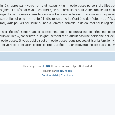
gné ci-après par « votre nom d’utilisateur »), un mot de passe personnel utilisé po
signée ci-après par « votre courriel »). Vos informations pour votre compte sur « L
ge. Toute information en-dehors de votre nom d’utilisateur, de votre mot de passe 
soit obligatoire ou non, reste à la discrétion de « La Confrérie des Jeteurs de Dés 
ofil, vous pouvez souscrire ou non à l’envoi automatique de courriel par le logicie
l soit sécurisé. Cependant, il est recommandé de ne pas utiliser le même mot de pas
teurs de Dés », conservez-le soigneusement et en aucun cas une personne affiliée
t de passe. Si vous oubliez votre mot de passe, vous pouvez utiliser la fonction « 
 et votre courriel, alors le logiciel phpBB générera un nouveau mot de passe qui 
Développé par
phpBB
® Forum Software © phpBB Limited
Traduit par
phpBB-fr.com
Confidentialité
|
Conditions