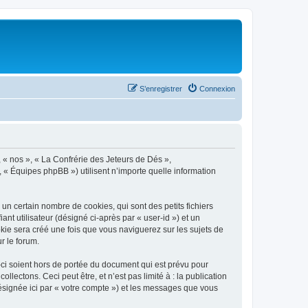
S’enregistrer
Connexion
, « nos », « La Confrérie des Jeteurs de Dés »,
, « Équipes phpBB ») utilisent n’importe quelle information
n certain nombre de cookies, qui sont des petits fichiers
nt utilisateur (désigné ci-après par « user-id ») et un
okie sera créé une fois que vous naviguerez sur les sujets de
r le forum.
ci soient hors de portée du document qui est prévu pour
ectons. Ceci peut être, et n’est pas limité à : la publication
désignée ici par « votre compte ») et les messages que vous