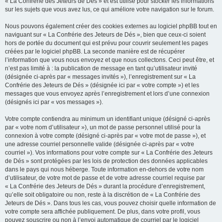
« La Confrérie des Jeteurs de Dés » et est utilisé pour stocker les informations
sur les sujets que vous avez lus, ce qui améliore votre navigation sur le forum.
Nous pouvons également créer des cookies externes au logiciel phpBB tout en
naviguant sur « La Confrérie des Jeteurs de Dés », bien que ceux-ci soient
hors de portée du document qui est prévu pour couvrir seulement les pages
créées par le logiciel phpBB. La seconde manière est de récupérer
l’information que vous nous envoyez et que nous collectons. Ceci peut être, et
n’est pas limité à : la publication de message en tant qu’utilisateur invité
(désignée ci-après par « messages invités »), l’enregistrement sur « La
Confrérie des Jeteurs de Dés » (désignée ici par « votre compte ») et les
messages que vous envoyez après l’enregistrement et lors d’une connexion
(désignés ici par « vos messages »).
Votre compte contiendra au minimum un identifiant unique (désigné ci-après
par « votre nom d’utilisateur »), un mot de passe personnel utilisé pour la
connexion à votre compte (désigné ci-après par « votre mot de passe »), et
une adresse courriel personnelle valide (désignée ci-après par « votre
courriel »). Vos informations pour votre compte sur « La Confrérie des Jeteurs
de Dés » sont protégées par les lois de protection des données applicables
dans le pays qui nous héberge. Toute information en-dehors de votre nom
d’utilisateur, de votre mot de passe et de votre adresse courriel requise par
« La Confrérie des Jeteurs de Dés » durant la procédure d’enregistrement,
qu’elle soit obligatoire ou non, reste à la discrétion de « La Confrérie des
Jeteurs de Dés ». Dans tous les cas, vous pouvez choisir quelle information de
votre compte sera affichée publiquement. De plus, dans votre profil, vous
pouvez souscrire ou non à l’envoi automatique de courriel par le logiciel