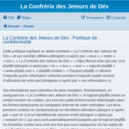
La Confrérie des Jeteurs de Dés
FAQ
Règles
S’enregistrer
Connexion
Accueil
Forum
La Confrérie des Jeteurs de Dés - Politique de
confidentialité
Cette politique explique en détail comment « La Confrérie des Jeteurs de
Dés » et ses sociétés affiliées (désignés ci-après par « nous », « notre »,
« nos », « La Confrérie des Jeteurs de Dés », « https://forum.club-cjd.com ») et
phpBB (désigné ci-après par « ils », « eux », « leur », « logiciel phpBB »,
« www.phpbb.com », « phpBB Limited », « Équipes phpBB ») utilisent
n’importe quelle information collectée pendant n’importe quelle session
d’utilisation de votre part (désignée ci-après par « vos informations »).
Vos informations sont collectées de deux manières. Premièrement, en
naviguant sur « La Confrérie des Jeteurs de Dés », le logiciel phpBB créera un
certain nombre de cookies, qui sont des petits fichiers textes téléchargés dans
les fichiers temporaires du navigateur Internet de votre ordinateur. Les deux
premiers cookies ne contiennent qu’un identifiant utilisateur (désigné ci-après
par « user-id ») et un identifiant de session invité (désigné ci-après par
« session-id »), qui vous sont automatiquement assignés par le logiciel phpBB.
Un troisième cookie sera créé une fois que vous naviguerez sur les sujets de