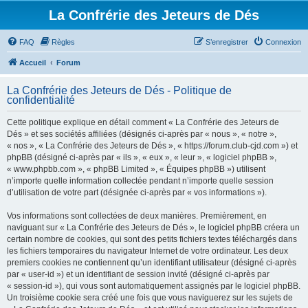
La Confrérie des Jeteurs de Dés
FAQ
Règles
S’enregistrer
Connexion
Accueil
Forum
La Confrérie des Jeteurs de Dés - Politique de
confidentialité
Cette politique explique en détail comment « La Confrérie des Jeteurs de
Dés » et ses sociétés affiliées (désignés ci-après par « nous », « notre »,
« nos », « La Confrérie des Jeteurs de Dés », « https://forum.club-cjd.com ») et
phpBB (désigné ci-après par « ils », « eux », « leur », « logiciel phpBB »,
« www.phpbb.com », « phpBB Limited », « Équipes phpBB ») utilisent
n’importe quelle information collectée pendant n’importe quelle session
d’utilisation de votre part (désignée ci-après par « vos informations »).
Vos informations sont collectées de deux manières. Premièrement, en
naviguant sur « La Confrérie des Jeteurs de Dés », le logiciel phpBB créera un
certain nombre de cookies, qui sont des petits fichiers textes téléchargés dans
les fichiers temporaires du navigateur Internet de votre ordinateur. Les deux
premiers cookies ne contiennent qu’un identifiant utilisateur (désigné ci-après
par « user-id ») et un identifiant de session invité (désigné ci-après par
« session-id »), qui vous sont automatiquement assignés par le logiciel phpBB.
Un troisième cookie sera créé une fois que vous naviguerez sur les sujets de