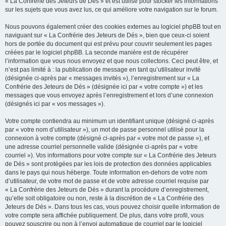
« La Confrérie des Jeteurs de Dés » et est utilisé pour stocker les informations
sur les sujets que vous avez lus, ce qui améliore votre navigation sur le forum.
Nous pouvons également créer des cookies externes au logiciel phpBB tout en
naviguant sur « La Confrérie des Jeteurs de Dés », bien que ceux-ci soient
hors de portée du document qui est prévu pour couvrir seulement les pages
créées par le logiciel phpBB. La seconde manière est de récupérer
l’information que vous nous envoyez et que nous collectons. Ceci peut être, et
n’est pas limité à : la publication de message en tant qu’utilisateur invité
(désignée ci-après par « messages invités »), l’enregistrement sur « La
Confrérie des Jeteurs de Dés » (désignée ici par « votre compte ») et les
messages que vous envoyez après l’enregistrement et lors d’une connexion
(désignés ici par « vos messages »).
Votre compte contiendra au minimum un identifiant unique (désigné ci-après
par « votre nom d’utilisateur »), un mot de passe personnel utilisé pour la
connexion à votre compte (désigné ci-après par « votre mot de passe »), et
une adresse courriel personnelle valide (désignée ci-après par « votre
courriel »). Vos informations pour votre compte sur « La Confrérie des Jeteurs
de Dés » sont protégées par les lois de protection des données applicables
dans le pays qui nous héberge. Toute information en-dehors de votre nom
d’utilisateur, de votre mot de passe et de votre adresse courriel requise par
« La Confrérie des Jeteurs de Dés » durant la procédure d’enregistrement,
qu’elle soit obligatoire ou non, reste à la discrétion de « La Confrérie des
Jeteurs de Dés ». Dans tous les cas, vous pouvez choisir quelle information de
votre compte sera affichée publiquement. De plus, dans votre profil, vous
pouvez souscrire ou non à l’envoi automatique de courriel par le logiciel