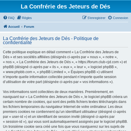
La Confrérie des Jeteurs de Dés
FAQ
Règles
S’enregistrer
Connexion
Accueil
Forum
La Confrérie des Jeteurs de Dés - Politique de
confidentialité
Cette politique explique en détail comment « La Confrérie des Jeteurs de
Dés » et ses sociétés affiliées (désignés ci-après par « nous », « notre »,
« nos », « La Confrérie des Jeteurs de Dés », « https://forum.club-cjd.com ») et
phpBB (désigné ci-après par « ils », « eux », « leur », « logiciel phpBB »,
« www.phpbb.com », « phpBB Limited », « Équipes phpBB ») utilisent
n’importe quelle information collectée pendant n’importe quelle session
d’utilisation de votre part (désignée ci-après par « vos informations »).
Vos informations sont collectées de deux manières. Premièrement, en
naviguant sur « La Confrérie des Jeteurs de Dés », le logiciel phpBB créera un
certain nombre de cookies, qui sont des petits fichiers textes téléchargés dans
les fichiers temporaires du navigateur Internet de votre ordinateur. Les deux
premiers cookies ne contiennent qu’un identifiant utilisateur (désigné ci-après
par « user-id ») et un identifiant de session invité (désigné ci-après par
« session-id »), qui vous sont automatiquement assignés par le logiciel phpBB.
Un troisième cookie sera créé une fois que vous naviguerez sur les sujets de