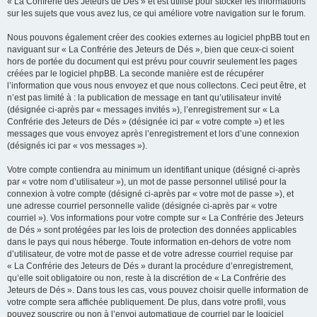
« La Confrérie des Jeteurs de Dés » et est utilisé pour stocker les informations
sur les sujets que vous avez lus, ce qui améliore votre navigation sur le forum.
Nous pouvons également créer des cookies externes au logiciel phpBB tout en
naviguant sur « La Confrérie des Jeteurs de Dés », bien que ceux-ci soient
hors de portée du document qui est prévu pour couvrir seulement les pages
créées par le logiciel phpBB. La seconde manière est de récupérer
l’information que vous nous envoyez et que nous collectons. Ceci peut être, et
n’est pas limité à : la publication de message en tant qu’utilisateur invité
(désignée ci-après par « messages invités »), l’enregistrement sur « La
Confrérie des Jeteurs de Dés » (désignée ici par « votre compte ») et les
messages que vous envoyez après l’enregistrement et lors d’une connexion
(désignés ici par « vos messages »).
Votre compte contiendra au minimum un identifiant unique (désigné ci-après
par « votre nom d’utilisateur »), un mot de passe personnel utilisé pour la
connexion à votre compte (désigné ci-après par « votre mot de passe »), et
une adresse courriel personnelle valide (désignée ci-après par « votre
courriel »). Vos informations pour votre compte sur « La Confrérie des Jeteurs
de Dés » sont protégées par les lois de protection des données applicables
dans le pays qui nous héberge. Toute information en-dehors de votre nom
d’utilisateur, de votre mot de passe et de votre adresse courriel requise par
« La Confrérie des Jeteurs de Dés » durant la procédure d’enregistrement,
qu’elle soit obligatoire ou non, reste à la discrétion de « La Confrérie des
Jeteurs de Dés ». Dans tous les cas, vous pouvez choisir quelle information de
votre compte sera affichée publiquement. De plus, dans votre profil, vous
pouvez souscrire ou non à l’envoi automatique de courriel par le logiciel