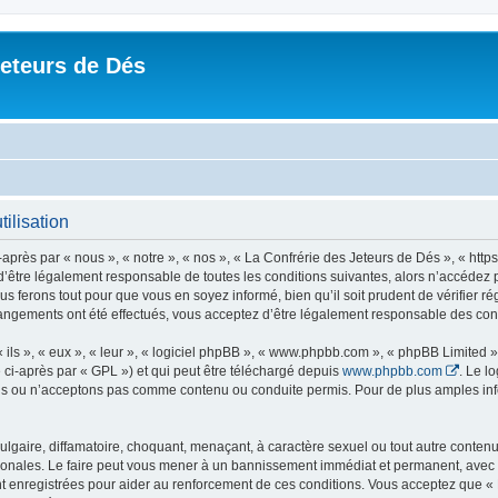
Jeteurs de Dés
ilisation
près par « nous », « notre », « nos », « La Confrérie des Jeteurs de Dés », « https
’être légalement responsable de toutes les conditions suivantes, alors n’accédez p
s ferons tout pour que vous en soyez informé, bien qu’il soit prudent de vérifier r
hangements ont été effectués, vous acceptez d’être légalement responsable des cond
ls », « eux », « leur », « logiciel phpBB », « www.phpbb.com », « phpBB Limited »,
 ci-après par « GPL ») et qui peut être téléchargé depuis
www.phpbb.com
. Le l
 ou n’acceptons pas comme contenu ou conduite permis. Pour de plus amples infor
lgaire, diffamatoire, choquant, menaçant, à caractère sexuel ou tout autre contenu 
ionales. Le faire peut vous mener à un bannissement immédiat et permanent, avec un
 enregistrées pour aider au renforcement de ces conditions. Vous acceptez que « 