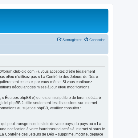
S’enregistrer
Connexion
://forum.club-cjd.com »), vous acceptez d’être légalement
as et/ou n’utilisez pas « La Confrérie des Jeteurs de Dés ».
égulièrement celles-ci par vous-même. Si vous continuez
itions découlant des mises à jour et/ou modifications.
 « Équipes phpBB ») qui est un script libre de forum, déclaré
ogiciel phpBB facilite seulement les discussions sur Internet.
mations au sujet de phpBB, veuillez consulter :
qui peut transgresser les lois de votre pays, du pays où « La
e notification à votre fournisseur d’accès à Internet si nous le
La Confrérie des Jeteurs de Dés » supprime, modifie, déplace