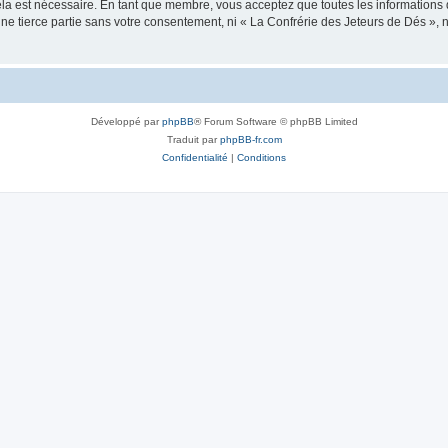
ela est nécessaire. En tant que membre, vous acceptez que toutes les informations
une tierce partie sans votre consentement, ni « La Confrérie des Jeteurs de Dés »
Développé par
phpBB
® Forum Software © phpBB Limited
Traduit par
phpBB-fr.com
Confidentialité
|
Conditions