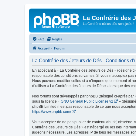
La Confrérie des 
La Confrérie où les dés sont jetés !
FAQ
Règles
Accueil
Forum
La Confrérie des Jeteurs de Dés - Conditions d’ut
En accédant à « La Confrérie des Jeteurs de Dés » (désigné ci-a
responsable des conditions suivantes. Si vous n’acceptez pas d
Nous pouvons modifier celles-ci à n’importe quel moment et nou
d’utiliser « La Confrérie des Jeteurs de Dés » alors que des c
Nos forums sont développés par phpBB (désigné ci-après par « i
sous la licence «
GNU General Public License v2
» (désigné
phpBB Limited n’est pas responsable de ce que nous acceptons
https://www.phpbb.com/
.
Vous acceptez de ne pas publier de contenu abusif, obscène, vu
Confrérie des Jeteurs de Dés » est hébergé ou les lois internat
jugeons nécessaire. Les adresses IP de tous les messages sont