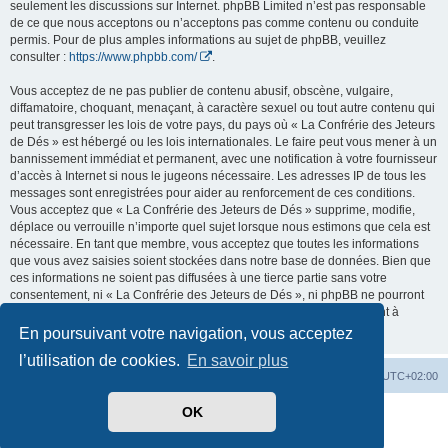
seulement les discussions sur Internet. phpBB Limited n’est pas responsable
de ce que nous acceptons ou n’acceptons pas comme contenu ou conduite
permis. Pour de plus amples informations au sujet de phpBB, veuillez
consulter :
https://www.phpbb.com/
.
Vous acceptez de ne pas publier de contenu abusif, obscène, vulgaire,
diffamatoire, choquant, menaçant, à caractère sexuel ou tout autre contenu qui
peut transgresser les lois de votre pays, du pays où « La Confrérie des Jeteurs
de Dés » est hébergé ou les lois internationales. Le faire peut vous mener à un
bannissement immédiat et permanent, avec une notification à votre fournisseur
d’accès à Internet si nous le jugeons nécessaire. Les adresses IP de tous les
messages sont enregistrées pour aider au renforcement de ces conditions.
Vous acceptez que « La Confrérie des Jeteurs de Dés » supprime, modifie,
déplace ou verrouille n’importe quel sujet lorsque nous estimons que cela est
nécessaire. En tant que membre, vous acceptez que toutes les informations
que vous avez saisies soient stockées dans notre base de données. Bien que
ces informations ne soient pas diffusées à une tierce partie sans votre
consentement, ni « La Confrérie des Jeteurs de Dés », ni phpBB ne pourront
être tenus comme responsables en cas de tentative de piratage visant à
compromettre les données.
En poursuivant votre navigation, vous acceptez
l’utilisation de cookies.
En savoir plus
Accueil
Forum
Supprimer les cookies
Heures au format
UTC+02:00
OK
Développé par
phpBB
® Forum Software © phpBB Limited
Traduit par
phpBB-fr.com
Confidentialité
|
Conditions