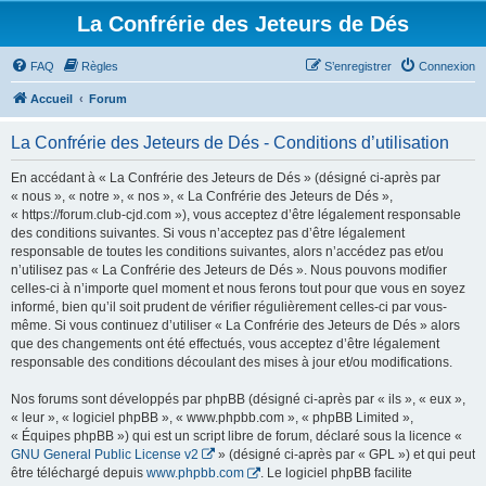
La Confrérie des Jeteurs de Dés
FAQ
Règles
S’enregistrer
Connexion
Accueil
Forum
La Confrérie des Jeteurs de Dés - Conditions d’utilisation
En accédant à « La Confrérie des Jeteurs de Dés » (désigné ci-après par
« nous », « notre », « nos », « La Confrérie des Jeteurs de Dés »,
« https://forum.club-cjd.com »), vous acceptez d’être légalement responsable
des conditions suivantes. Si vous n’acceptez pas d’être légalement
responsable de toutes les conditions suivantes, alors n’accédez pas et/ou
n’utilisez pas « La Confrérie des Jeteurs de Dés ». Nous pouvons modifier
celles-ci à n’importe quel moment et nous ferons tout pour que vous en soyez
informé, bien qu’il soit prudent de vérifier régulièrement celles-ci par vous-
même. Si vous continuez d’utiliser « La Confrérie des Jeteurs de Dés » alors
que des changements ont été effectués, vous acceptez d’être légalement
responsable des conditions découlant des mises à jour et/ou modifications.
Nos forums sont développés par phpBB (désigné ci-après par « ils », « eux »,
« leur », « logiciel phpBB », « www.phpbb.com », « phpBB Limited »,
« Équipes phpBB ») qui est un script libre de forum, déclaré sous la licence «
GNU General Public License v2
» (désigné ci-après par « GPL ») et qui peut
être téléchargé depuis
www.phpbb.com
. Le logiciel phpBB facilite