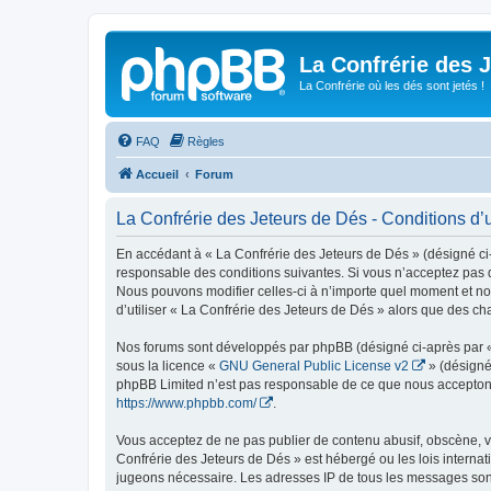
La Confrérie des 
La Confrérie où les dés sont jetés !
FAQ
Règles
Accueil
Forum
La Confrérie des Jeteurs de Dés - Conditions d’ut
En accédant à « La Confrérie des Jeteurs de Dés » (désigné ci-a
responsable des conditions suivantes. Si vous n’acceptez pas d
Nous pouvons modifier celles-ci à n’importe quel moment et nou
d’utiliser « La Confrérie des Jeteurs de Dés » alors que des c
Nos forums sont développés par phpBB (désigné ci-après par « i
sous la licence «
GNU General Public License v2
» (désigné
phpBB Limited n’est pas responsable de ce que nous acceptons
https://www.phpbb.com/
.
Vous acceptez de ne pas publier de contenu abusif, obscène, vu
Confrérie des Jeteurs de Dés » est hébergé ou les lois internat
jugeons nécessaire. Les adresses IP de tous les messages sont