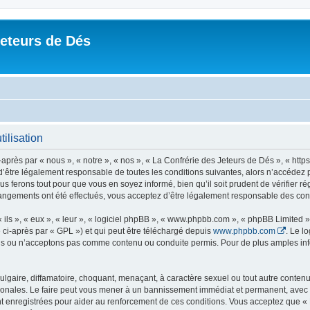
Jeteurs de Dés
ilisation
près par « nous », « notre », « nos », « La Confrérie des Jeteurs de Dés », « https
’être légalement responsable de toutes les conditions suivantes, alors n’accédez p
s ferons tout pour que vous en soyez informé, bien qu’il soit prudent de vérifier r
hangements ont été effectués, vous acceptez d’être légalement responsable des cond
ls », « eux », « leur », « logiciel phpBB », « www.phpbb.com », « phpBB Limited »,
 ci-après par « GPL ») et qui peut être téléchargé depuis
www.phpbb.com
. Le l
 ou n’acceptons pas comme contenu ou conduite permis. Pour de plus amples infor
lgaire, diffamatoire, choquant, menaçant, à caractère sexuel ou tout autre contenu 
ionales. Le faire peut vous mener à un bannissement immédiat et permanent, avec un
 enregistrées pour aider au renforcement de ces conditions. Vous acceptez que « 