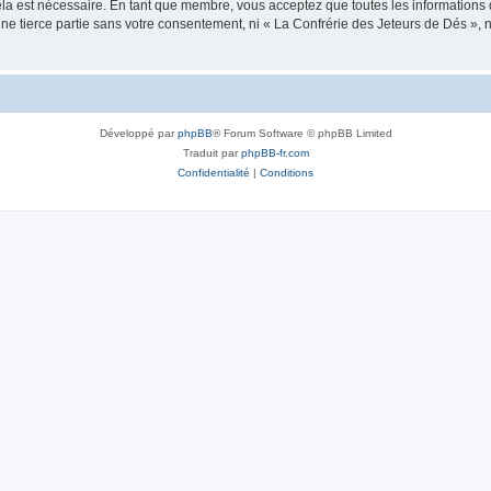
ela est nécessaire. En tant que membre, vous acceptez que toutes les informations
une tierce partie sans votre consentement, ni « La Confrérie des Jeteurs de Dés »
Développé par
phpBB
® Forum Software © phpBB Limited
Traduit par
phpBB-fr.com
Confidentialité
|
Conditions