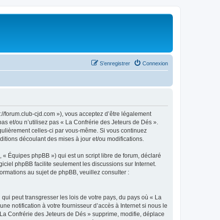
S’enregistrer
Connexion
://forum.club-cjd.com »), vous acceptez d’être légalement
as et/ou n’utilisez pas « La Confrérie des Jeteurs de Dés ».
égulièrement celles-ci par vous-même. Si vous continuez
itions découlant des mises à jour et/ou modifications.
 « Équipes phpBB ») qui est un script libre de forum, déclaré
ogiciel phpBB facilite seulement les discussions sur Internet.
mations au sujet de phpBB, veuillez consulter :
qui peut transgresser les lois de votre pays, du pays où « La
e notification à votre fournisseur d’accès à Internet si nous le
La Confrérie des Jeteurs de Dés » supprime, modifie, déplace