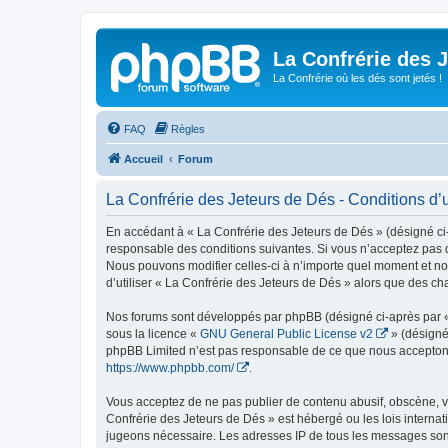
La Confrérie des 
La Confrérie où les dés sont jetés !
FAQ
Règles
Accueil
Forum
La Confrérie des Jeteurs de Dés - Conditions d’ut
En accédant à « La Confrérie des Jeteurs de Dés » (désigné ci-a
responsable des conditions suivantes. Si vous n’acceptez pas d
Nous pouvons modifier celles-ci à n’importe quel moment et nou
d’utiliser « La Confrérie des Jeteurs de Dés » alors que des c
Nos forums sont développés par phpBB (désigné ci-après par « i
sous la licence «
GNU General Public License v2
» (désigné
phpBB Limited n’est pas responsable de ce que nous acceptons
https://www.phpbb.com/
.
Vous acceptez de ne pas publier de contenu abusif, obscène, vu
Confrérie des Jeteurs de Dés » est hébergé ou les lois internat
jugeons nécessaire. Les adresses IP de tous les messages sont