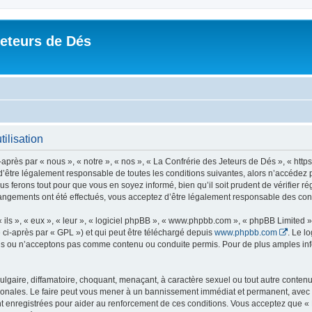
Jeteurs de Dés
ilisation
près par « nous », « notre », « nos », « La Confrérie des Jeteurs de Dés », « https
’être légalement responsable de toutes les conditions suivantes, alors n’accédez p
s ferons tout pour que vous en soyez informé, bien qu’il soit prudent de vérifier r
hangements ont été effectués, vous acceptez d’être légalement responsable des cond
ls », « eux », « leur », « logiciel phpBB », « www.phpbb.com », « phpBB Limited »,
 ci-après par « GPL ») et qui peut être téléchargé depuis
www.phpbb.com
. Le l
 ou n’acceptons pas comme contenu ou conduite permis. Pour de plus amples infor
lgaire, diffamatoire, choquant, menaçant, à caractère sexuel ou tout autre contenu 
ionales. Le faire peut vous mener à un bannissement immédiat et permanent, avec un
 enregistrées pour aider au renforcement de ces conditions. Vous acceptez que « 