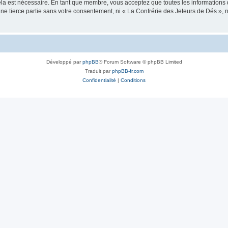
ela est nécessaire. En tant que membre, vous acceptez que toutes les informations
une tierce partie sans votre consentement, ni « La Confrérie des Jeteurs de Dés »
Développé par
phpBB
® Forum Software © phpBB Limited
Traduit par
phpBB-fr.com
Confidentialité
|
Conditions