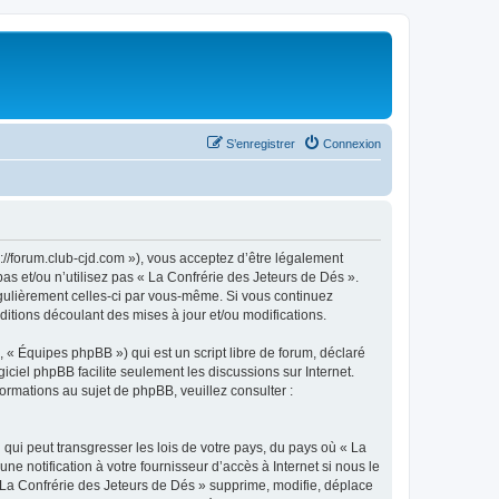
S’enregistrer
Connexion
://forum.club-cjd.com »), vous acceptez d’être légalement
as et/ou n’utilisez pas « La Confrérie des Jeteurs de Dés ».
égulièrement celles-ci par vous-même. Si vous continuez
itions découlant des mises à jour et/ou modifications.
 « Équipes phpBB ») qui est un script libre de forum, déclaré
ogiciel phpBB facilite seulement les discussions sur Internet.
mations au sujet de phpBB, veuillez consulter :
qui peut transgresser les lois de votre pays, du pays où « La
e notification à votre fournisseur d’accès à Internet si nous le
La Confrérie des Jeteurs de Dés » supprime, modifie, déplace