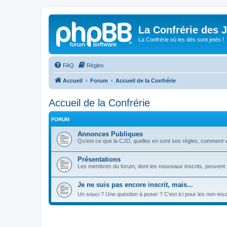
La Confrérie des 
La Confrérie où les dés sont jetés !
FAQ
Règles
Accueil
Forum
Accueil de la Confrérie
Accueil de la Confrérie
FORUM
Annonces Publiques
Qu'est ce que la CJD, quelles en sont ses règles, comment veni
Présentations
Les membres du forum, dont les nouveaux inscrits, peuvent s
Je ne suis pas encore inscrit, mais...
Un souci ? Une question à poser ? C'est ici pour les non-insc