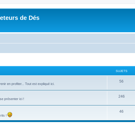
Jeteurs de Dés
SUJETS
56
r en profiter... Tout est expliqué ici.
246
e présenter ici !
46
rits !