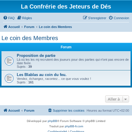
La Confrérie des Jeteurs de Dés
FAQ
Règles
S’enregistrer
Connexion
Accueil
Forum
Le coin des Membres
Le coin des Membres
Forum
Proposition de partie
Là où les les mj recrutent des joueurs pour des parties qui n'ont pas encore de
date fixée.
Sujets :
39
Les Blablas au coin du feu.
Vendez, échangez, racontez... ce que vous voulez !
Sujets :
161
Aller à
Accueil
Forum
Supprimer les cookies
Heures au format
UTC+02:00
Développé par
phpBB
® Forum Software © phpBB Limited
Traduit par
phpBB-fr.com
Confidentialité
|
Conditions