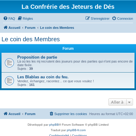
La Confrérie des Jeteurs de Dés
FAQ
Règles
S’enregistrer
Connexion
Accueil
Forum
Le coin des Membres
Le coin des Membres
Forum
Proposition de partie
Là où les les mj recrutent des joueurs pour des parties qui n'ont pas encore de
date fixée.
Sujets :
39
Les Blablas au coin du feu.
Vendez, échangez, racontez... ce que vous voulez !
Sujets :
161
Aller à
Accueil
Forum
Supprimer les cookies
Heures au format
UTC+02:00
Développé par
phpBB
® Forum Software © phpBB Limited
Traduit par
phpBB-fr.com
Confidentialité
|
Conditions