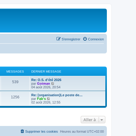
S’enregistrer
Connexion
MESSAGES
DERNIER MESSAGE
Re: O.S. d'été 2026
539
V
par
Gotman
o
04 août 2026, 20:54
i
r
Re: [organisation]Le poste de…
1256
l
V
par
Fab's
e
o
02 août 2026, 12:55
d
i
e
r
r
l
n
e
Aller à
i
d
e
e
r
r
m
n
Supprimer les cookies
Heures au format
UTC+02:00
e
i