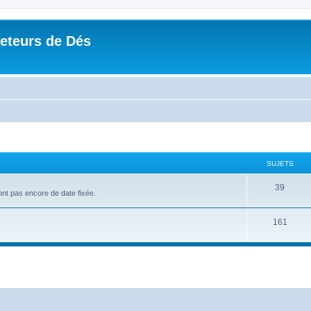
Jeteurs de Dés
SUJETS
39
'ont pas encore de date fixée.
161