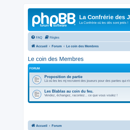
La Confrérie des 
La Confrérie où les dés sont jetés !
FAQ
Règles
Accueil
Forum
Le coin des Membres
Le coin des Membres
FORUM
Proposition de partie
Là où les les mj recrutent des joueurs pour des parties qui n
Les Blablas au coin du feu.
Vendez, échangez, racontez... ce que vous voulez !
Accueil
Forum