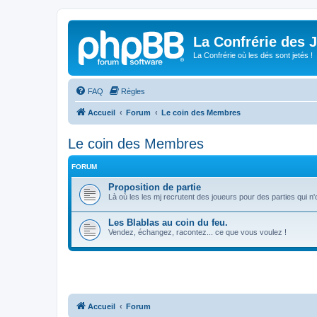
La Confrérie des 
La Confrérie où les dés sont jetés !
FAQ
Règles
Accueil
Forum
Le coin des Membres
Le coin des Membres
FORUM
Proposition de partie
Là où les les mj recrutent des joueurs pour des parties qui n
Les Blablas au coin du feu.
Vendez, échangez, racontez... ce que vous voulez !
Accueil
Forum