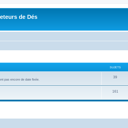
Jeteurs de Dés
SUJETS
39
'ont pas encore de date fixée.
161