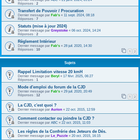
Réponses :
2
Transfert de Pouvoir / Procuration
Dernier message par
Fab's
«
11 sept. 2024, 08:18
Réponses :
7
Statuts (mise à jour 2024)
Dernier message par
Greystoke
«
06 oct. 2024, 14:24
Réponses :
2
Règlement Intérieur
Dernier message par
Fab's
«
28 juil. 2020, 14:30
Réponses :
10
1
2
Sujets
Rappel Limitation vitesse 20 kmH
Dernier message par
Beryl
«
17 févr. 2025, 06:27
Réponses :
1
Mode d'emploi du forum de la CJD
Dernier message par
Fab's
«
29 juil. 2020, 20:49
Réponses :
12
1
2
La CJD, c'est quoi ?
Dernier message par
Aurion
«
22 oct. 2015, 12:59
Comment contacter ou joindre la CJD ?
Dernier message par
ABC
«
22 oct. 2015, 11:03
Les règles de la Confrérie des Jeteurs de Dés.
Dernier message par
Le_Puzzle
«
20 oct. 2015, 16:15