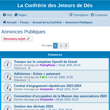
La Confrérie des Jeteurs de Dés
FAQ
Règles
S’enregistrer
Connexion
Accueil
Forum
Accueil de la Confrérie
Annonces Publiques
Annonces Publiques
Nouveau sujet
1
2
Suivante
48 sujets
Annonces
Travaux sur le complexe Sportif de Gimel
Dernier message par
FlyingPasta
«
19 juil. 2025, 00:10
Réponses :
8
Adhésions : fiches + paiement
Dernier message par
Fab's
«
21 oct. 2025, 11:29
Réponses :
1
Contrat d'engagement républicain 2023-2024
Dernier message par
Greystoke
«
08 juil. 2024, 23:44
Convention d'occupation de la Maison des associations 2024
Dernier message par
Greystoke
«
08 juil. 2024, 23:23
Gestion des déchets 2024.
Dernier message par
ABC
«
21 janv. 2024, 09:24