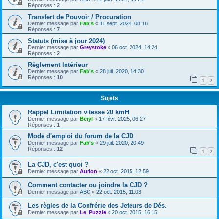
Réponses :
2
Transfert de Pouvoir / Procuration
Dernier message par
Fab's
«
11 sept. 2024, 08:18
Réponses :
7
Statuts (mise à jour 2024)
Dernier message par
Greystoke
«
06 oct. 2024, 14:24
Réponses :
2
Règlement Intérieur
Dernier message par
Fab's
«
28 juil. 2020, 14:30
Réponses :
10
1
2
Sujets
Rappel Limitation vitesse 20 kmH
Dernier message par
Beryl
«
17 févr. 2025, 06:27
Réponses :
1
Mode d'emploi du forum de la CJD
Dernier message par
Fab's
«
29 juil. 2020, 20:49
Réponses :
12
1
2
La CJD, c'est quoi ?
Dernier message par
Aurion
«
22 oct. 2015, 12:59
Comment contacter ou joindre la CJD ?
Dernier message par
ABC
«
22 oct. 2015, 11:03
Les règles de la Confrérie des Jeteurs de Dés.
Dernier message par
Le_Puzzle
«
20 oct. 2015, 16:15