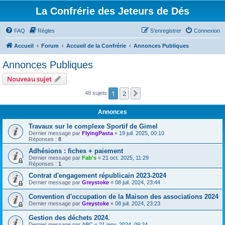
La Confrérie des Jeteurs de Dés
FAQ
Règles
S’enregistrer
Connexion
Accueil
Forum
Accueil de la Confrérie
Annonces Publiques
Annonces Publiques
Nouveau sujet
1
2
Suivante
48 sujets
Annonces
Travaux sur le complexe Sportif de Gimel
Dernier message par
FlyingPasta
«
19 juil. 2025, 00:10
Réponses :
8
Adhésions : fiches + paiement
Dernier message par
Fab's
«
21 oct. 2025, 11:29
Réponses :
1
Contrat d'engagement républicain 2023-2024
Dernier message par
Greystoke
«
08 juil. 2024, 23:44
Convention d'occupation de la Maison des associations 2024
Dernier message par
Greystoke
«
08 juil. 2024, 23:23
Gestion des déchets 2024.
Dernier message par
ABC
«
21 janv. 2024, 09:24