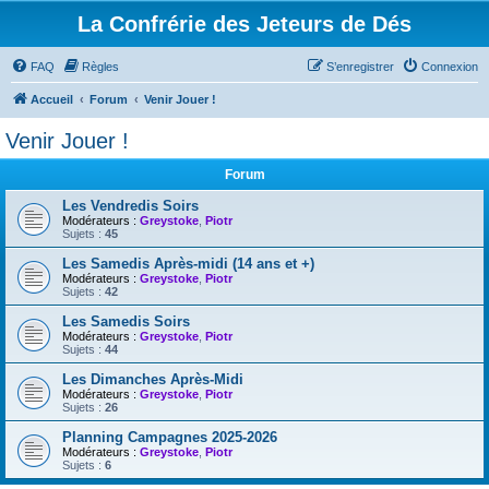
La Confrérie des Jeteurs de Dés
FAQ
Règles
S’enregistrer
Connexion
Accueil
Forum
Venir Jouer !
Venir Jouer !
Forum
Les Vendredis Soirs
Modérateurs :
Greystoke
,
Piotr
Sujets :
45
Les Samedis Après-midi (14 ans et +)
Modérateurs :
Greystoke
,
Piotr
Sujets :
42
Les Samedis Soirs
Modérateurs :
Greystoke
,
Piotr
Sujets :
44
Les Dimanches Après-Midi
Modérateurs :
Greystoke
,
Piotr
Sujets :
26
Planning Campagnes 2025-2026
Modérateurs :
Greystoke
,
Piotr
Sujets :
6