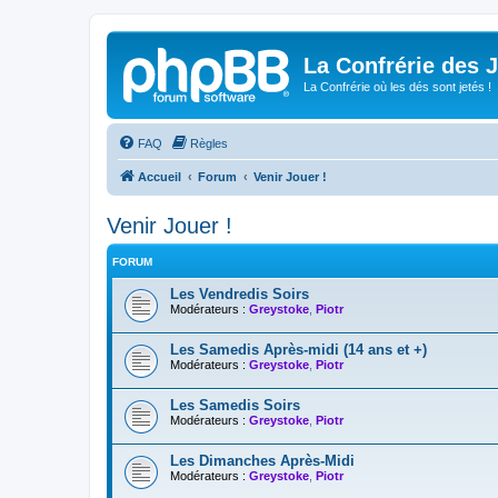
La Confrérie des 
La Confrérie où les dés sont jetés !
FAQ
Règles
Accueil
Forum
Venir Jouer !
Venir Jouer !
FORUM
Les Vendredis Soirs
Modérateurs :
Greystoke
,
Piotr
Les Samedis Après-midi (14 ans et +)
Modérateurs :
Greystoke
,
Piotr
Les Samedis Soirs
Modérateurs :
Greystoke
,
Piotr
Les Dimanches Après-Midi
Modérateurs :
Greystoke
,
Piotr