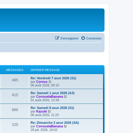
S’enregistrer
Connexion
MESSAGES
DERNIER MESSAGE
Re: Vendredi 7 aout 2026 (S1)
495
V
par
Corvus
o
06 août 2026, 09:15
i
r
Re: Samedi 1 aout 2026 (A3)
415
l
V
par
ConsuelaBanana
e
o
01 août 2026, 13:39
d
i
e
r
Re: Samedi 8 aout 2026 (S1)
660
r
l
V
par
Kazuki
n
e
o
06 août 2026, 11:23
i
d
i
e
e
r
Re: Dimanche 2 aout 2026 (SA)
r
220
r
l
V
par
ConsuelaBanana
m
n
e
o
28 juil. 2026, 18:02
e
i
d
i