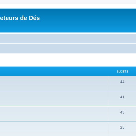
Jeteurs de Dés
SUJETS
44
41
43
25