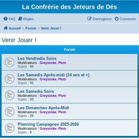
La Confrérie des Jeteurs de Dés
FAQ
Règles
S’enregistrer
Connexion
Accueil
Forum
Venir Jouer !
Venir Jouer !
Forum
Les Vendredis Soirs
Modérateurs :
Greystoke
,
Piotr
Sujets :
44
Les Samedis Après-midi (14 ans et +)
Modérateurs :
Greystoke
,
Piotr
Sujets :
41
Les Samedis Soirs
Modérateurs :
Greystoke
,
Piotr
Sujets :
43
Les Dimanches Après-Midi
Modérateurs :
Greystoke
,
Piotr
Sujets :
25
Planning Campagnes 2025-2026
Modérateurs :
Greystoke
,
Piotr
Sujets :
6