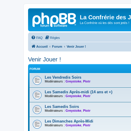
La Confrérie des 
La Confrérie où les dés sont jetés !
FAQ
Règles
Accueil
Forum
Venir Jouer !
Venir Jouer !
FORUM
Les Vendredis Soirs
Modérateurs :
Greystoke
,
Piotr
Les Samedis Après-midi (14 ans et +)
Modérateurs :
Greystoke
,
Piotr
Les Samedis Soirs
Modérateurs :
Greystoke
,
Piotr
Les Dimanches Après-Midi
Modérateurs :
Greystoke
,
Piotr