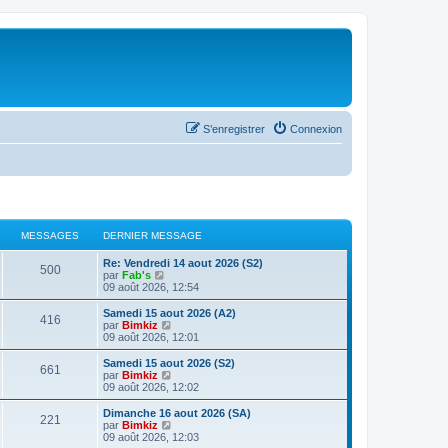
S’enregistrer
Connexion
MESSAGES
DERNIER MESSAGE
Re: Vendredi 14 aout 2026 (S2)
500
V
par
Fab's
o
09 août 2026, 12:54
i
r
Samedi 15 aout 2026 (A2)
416
l
V
par
Bimkiz
e
o
09 août 2026, 12:01
d
i
e
r
Samedi 15 aout 2026 (S2)
661
r
l
V
par
Bimkiz
n
e
o
09 août 2026, 12:02
i
d
i
e
e
r
Dimanche 16 aout 2026 (SA)
r
221
r
l
V
par
Bimkiz
m
n
e
o
09 août 2026, 12:03
e
i
d
i