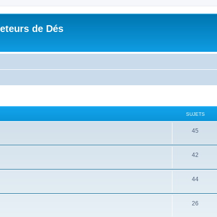
Jeteurs de Dés
SUJETS
45
42
44
26