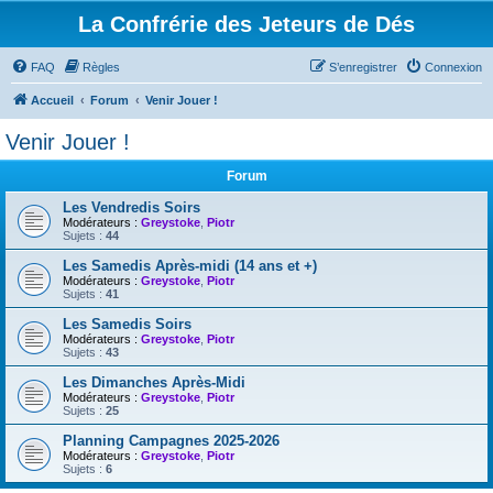
La Confrérie des Jeteurs de Dés
FAQ
Règles
S’enregistrer
Connexion
Accueil
Forum
Venir Jouer !
Venir Jouer !
Forum
Les Vendredis Soirs
Modérateurs :
Greystoke
,
Piotr
Sujets :
44
Les Samedis Après-midi (14 ans et +)
Modérateurs :
Greystoke
,
Piotr
Sujets :
41
Les Samedis Soirs
Modérateurs :
Greystoke
,
Piotr
Sujets :
43
Les Dimanches Après-Midi
Modérateurs :
Greystoke
,
Piotr
Sujets :
25
Planning Campagnes 2025-2026
Modérateurs :
Greystoke
,
Piotr
Sujets :
6