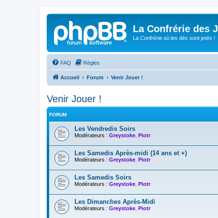
La Confrérie des 
La Confrérie où les dés sont jetés !
FAQ
Règles
Accueil
Forum
Venir Jouer !
Venir Jouer !
FORUM
Les Vendredis Soirs
Modérateurs :
Greystoke
,
Piotr
Les Samedis Après-midi (14 ans et +)
Modérateurs :
Greystoke
,
Piotr
Les Samedis Soirs
Modérateurs :
Greystoke
,
Piotr
Les Dimanches Après-Midi
Modérateurs :
Greystoke
,
Piotr