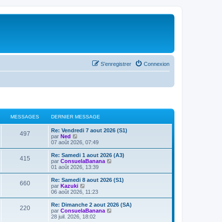
S’enregistrer
Connexion
MESSAGES
DERNIER MESSAGE
Re: Vendredi 7 aout 2026 (S1)
497
V
par
Ned
o
07 août 2026, 07:49
i
r
Re: Samedi 1 aout 2026 (A3)
415
l
V
par
ConsuelaBanana
e
o
01 août 2026, 13:39
d
i
e
r
Re: Samedi 8 aout 2026 (S1)
660
r
l
V
par
Kazuki
n
e
o
06 août 2026, 11:23
i
d
i
e
e
r
Re: Dimanche 2 aout 2026 (SA)
r
220
r
l
V
par
ConsuelaBanana
m
n
e
o
28 juil. 2026, 18:02
e
i
d
i