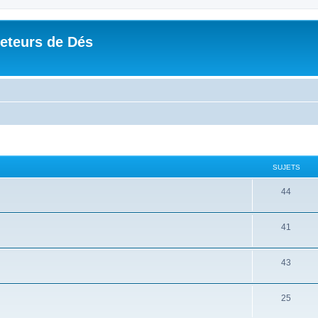
Jeteurs de Dés
SUJETS
44
41
43
25