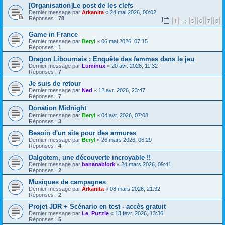
[Organisation]Le post de les clefs
Dernier message par
Arkanita
«
24 mai 2026, 00:02
Réponses :
78
1
5
6
7
8
…
Game in France
Dernier message par
Beryl
«
06 mai 2026, 07:15
Réponses :
1
Dragon Libournais : Enquête des femmes dans le jeu
Dernier message par
Luminux
«
20 avr. 2026, 11:32
Réponses :
7
Je suis de retour
Dernier message par
Ned
«
12 avr. 2026, 23:47
Réponses :
7
Donation Midnight
Dernier message par
Beryl
«
04 avr. 2026, 07:08
Réponses :
3
Besoin d'un site pour des armures
Dernier message par
Beryl
«
26 mars 2026, 06:29
Réponses :
4
Dalgotem, une découverte incroyable !!
Dernier message par
bananablork
«
24 mars 2026, 09:41
Réponses :
2
Musiques de campagnes
Dernier message par
Arkanita
«
08 mars 2026, 21:32
Réponses :
2
Projet JDR + Scénario en test - accès gratuit
Dernier message par
Le_Puzzle
«
13 févr. 2026, 13:36
Réponses :
5