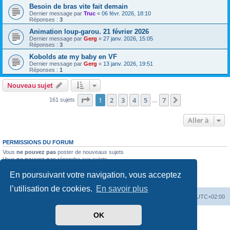
Besoin de bras vite fait demain
Dernier message par
Truc
«
06 févr. 2026, 18:10
Réponses :
3
Animation loup-garou. 21 février 2026
Dernier message par
Gerg
«
27 janv. 2026, 15:05
Réponses :
3
Kobolds ate my baby en VF
Dernier message par
Gerg
«
13 janv. 2026, 19:51
Réponses :
1
Nouveau sujet
Page
1
sur
7
1
2
3
4
5
7
Suivante
161 sujets
…
Aller à
PERMISSIONS DU FORUM
Vous
ne pouvez pas
poster de nouveaux sujets
Vous
ne pouvez pas
répondre aux sujets
Vous
ne pouvez pas
modifier vos messages
En poursuivant votre navigation, vous acceptez
Vous
ne pouvez pas
supprimer vos messages
Vous
ne pouvez pas
joindre des fichiers
l’utilisation de cookies.
En savoir plus
Accueil
Forum
Supprimer les cookies
Heures au format
UTC+02:00
OK
Développé par
phpBB
® Forum Software © phpBB Limited
Traduit par
phpBB-fr.com