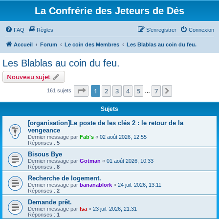
La Confrérie des Jeteurs de Dés
FAQ
Règles
S’enregistrer
Connexion
Accueil
Forum
Le coin des Membres
Les Blablas au coin du feu.
Les Blablas au coin du feu.
Nouveau sujet
Page
1
sur
7
1
2
3
4
5
7
Suivante
161 sujets
…
Sujets
[organisation]Le poste de les clés 2 : le retour de la
vengeance
Dernier message par
Fab's
«
02 août 2026, 12:55
Réponses :
5
Bisous Bye
Dernier message par
Gotman
«
01 août 2026, 10:33
Réponses :
8
Recherche de logement.
Dernier message par
bananablork
«
24 juil. 2026, 13:11
Réponses :
2
Demande prêt.
Dernier message par
Isa
«
23 juil. 2026, 21:31
Réponses :
1