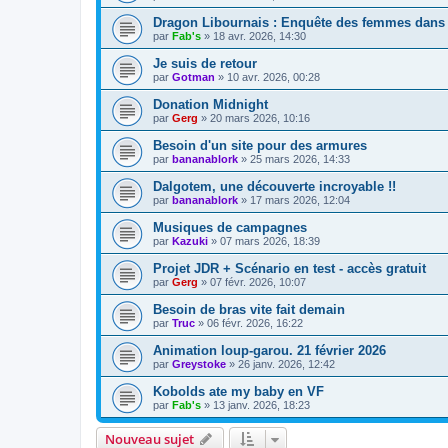
Dragon Libournais : Enquête des femmes dans 
par
Fab's
»
18 avr. 2026, 14:30
Je suis de retour
par
Gotman
»
10 avr. 2026, 00:28
Donation Midnight
par
Gerg
»
20 mars 2026, 10:16
Besoin d'un site pour des armures
par
bananablork
»
25 mars 2026, 14:33
Dalgotem, une découverte incroyable !!
par
bananablork
»
17 mars 2026, 12:04
Musiques de campagnes
par
Kazuki
»
07 mars 2026, 18:39
Projet JDR + Scénario en test - accès gratuit
par
Gerg
»
07 févr. 2026, 10:07
Besoin de bras vite fait demain
par
Truc
»
06 févr. 2026, 16:22
Animation loup-garou. 21 février 2026
par
Greystoke
»
26 janv. 2026, 12:42
Kobolds ate my baby en VF
par
Fab's
»
13 janv. 2026, 18:23
Nouveau sujet