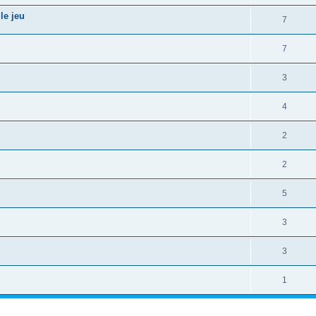
le jeu
7
7
3
4
2
2
5
3
3
1