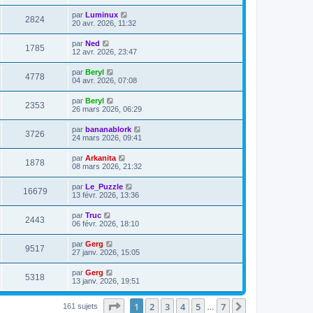
par
Luminux
2824
20 avr. 2026, 11:32
par
Ned
1785
12 avr. 2026, 23:47
par
Beryl
4778
04 avr. 2026, 07:08
par
Beryl
2353
26 mars 2026, 06:29
par
bananablork
3726
24 mars 2026, 09:41
par
Arkanita
1878
08 mars 2026, 21:32
par
Le_Puzzle
16679
13 févr. 2026, 13:36
par
Truc
2443
06 févr. 2026, 18:10
par
Gerg
9517
27 janv. 2026, 15:05
par
Gerg
5318
13 janv. 2026, 19:51
Page
1
sur
7
1
2
3
4
5
7
Suivante
161 sujets
…