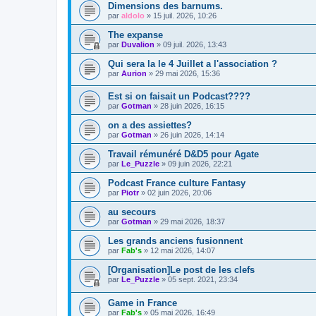
Dimensions des barnums.
par
aldolo
»
15 juil. 2026, 10:26
The expanse
par
Duvalion
»
09 juil. 2026, 13:43
Qui sera la le 4 Juillet a l'association ?
par
Aurion
»
29 mai 2026, 15:36
Est si on faisait un Podcast????
par
Gotman
»
28 juin 2026, 16:15
on a des assiettes?
par
Gotman
»
26 juin 2026, 14:14
Travail rémunéré D&D5 pour Agate
par
Le_Puzzle
»
09 juin 2026, 22:21
Podcast France culture Fantasy
par
Piotr
»
02 juin 2026, 20:06
au secours
par
Gotman
»
29 mai 2026, 18:37
Les grands anciens fusionnent
par
Fab's
»
12 mai 2026, 14:07
[Organisation]Le post de les clefs
par
Le_Puzzle
»
05 sept. 2021, 23:34
Game in France
par
Fab's
»
05 mai 2026, 16:49