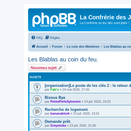
La Confrérie des 
La Confrérie où les dés sont jetés !
FAQ
Règles
Accueil
Forum
Le coin des Membres
Les Blablas au co
Les Blablas au coin du feu.
Nouveau sujet
SUJETS
[organisation]Le poste de les clés 2 : le retour
par
Fab's
»
24 mai 2026, 17:26
Bisous Bye
par
PetitePerleSylvestre
»
24 juil. 2026, 19:23
Recherche de logement.
par
bananablork
»
23 juil. 2026, 13:51
Demande prêt.
par
Greystoke
»
23 juil. 2026, 21:06