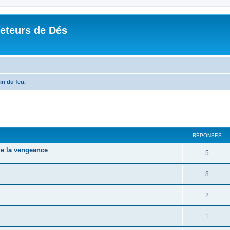
Jeteurs de Dés
in du feu.
RÉPONSES
 de la vengeance
5
8
2
1