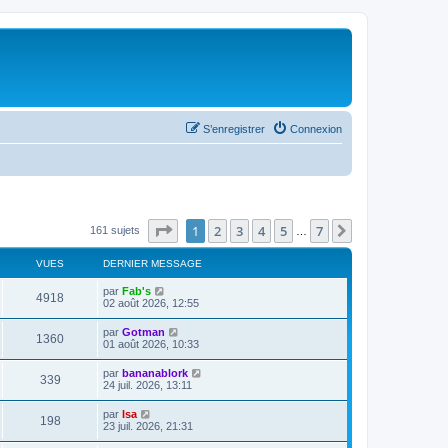
S’enregistrer
Connexion
Page
1
sur
7
1
2
3
4
5
7
Suivante
161 sujets
…
VUES
DERNIER MESSAGE
par
Fab's
4918
02 août 2026, 12:55
par
Gotman
1360
01 août 2026, 10:33
par
bananablork
339
24 juil. 2026, 13:11
par
Isa
198
23 juil. 2026, 21:31