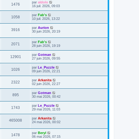
par
aldolo
1476
16 juil. 2026, 09:03
par
Fab's
1058
10 juil. 2026, 13:22
par
Aurion
3916
30 juin 2026, 20:19
par
Fab's
2071
28 juin 2026, 19:19
par
Gotman
12901
27 juin 2026, 09:55
par
Le_Puzzle
1026
09 juin 2026, 22:21
par
Arkanita
2322
02 juin 2026, 22:27
par
Gotman
895
30 mai 2026, 00:42
par
Le_Puzzle
1743
29 mai 2026, 11:03
par
Arkanita
465008
24 mai 2026, 00:02
par
Beryl
1478
06 mai 2026, 07:15