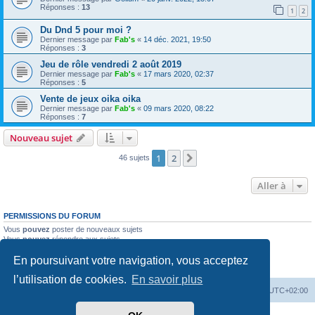
Réponses :
13
1
2
Du Dnd 5 pour moi ?
Dernier message par
Fab's
«
14 déc. 2021, 19:50
Réponses :
3
Jeu de rôle vendredi 2 août 2019
Dernier message par
Fab's
«
17 mars 2020, 02:37
Réponses :
5
Vente de jeux oika oika
Dernier message par
Fab's
«
09 mars 2020, 08:22
Réponses :
7
Nouveau sujet
1
2
Suivante
46 sujets
Aller à
PERMISSIONS DU FORUM
Vous
pouvez
poster de nouveaux sujets
Vous
pouvez
répondre aux sujets
Vous
ne pouvez pas
modifier vos messages
En poursuivant votre navigation, vous acceptez
Vous
ne pouvez pas
supprimer vos messages
Vous
ne pouvez pas
joindre des fichiers
l’utilisation de cookies.
En savoir plus
Accueil
Forum
Supprimer les cookies
Heures au format
UTC+02:00