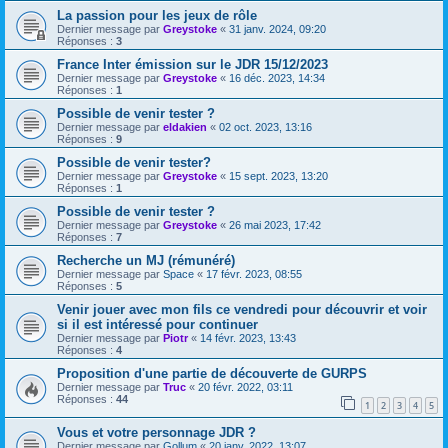
La passion pour les jeux de rôle
Dernier message par
Greystoke
«
31 janv. 2024, 09:20
Réponses :
3
France Inter émission sur le JDR 15/12/2023
Dernier message par
Greystoke
«
16 déc. 2023, 14:34
Réponses :
1
Possible de venir tester ?
Dernier message par
eldakien
«
02 oct. 2023, 13:16
Réponses :
9
Possible de venir tester?
Dernier message par
Greystoke
«
15 sept. 2023, 13:20
Réponses :
1
Possible de venir tester ?
Dernier message par
Greystoke
«
26 mai 2023, 17:42
Réponses :
7
Recherche un MJ (rémunéré)
Dernier message par
Space
«
17 févr. 2023, 08:55
Réponses :
5
Venir jouer avec mon fils ce vendredi pour découvrir et voir
si il est intéressé pour continuer
Dernier message par
Piotr
«
14 févr. 2023, 13:43
Réponses :
4
Proposition d'une partie de découverte de GURPS
Dernier message par
Truc
«
20 févr. 2022, 03:11
Réponses :
44
1
2
3
4
5
Vous et votre personnage JDR ?
Dernier message par
Gollum
«
20 janv. 2022, 13:07