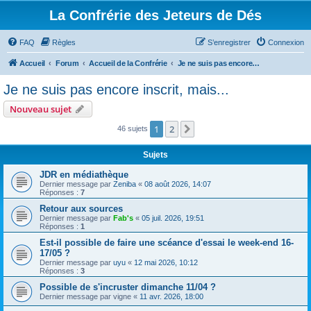
La Confrérie des Jeteurs de Dés
FAQ
Règles
S’enregistrer
Connexion
Accueil
Forum
Accueil de la Confrérie
Je ne suis pas encore inscrit, mais...
Je ne suis pas encore inscrit, mais...
Nouveau sujet
1
2
Suivante
46 sujets
Sujets
JDR en médiathèque
Dernier message par
Zeniba
«
08 août 2026, 14:07
Réponses :
7
Retour aux sources
Dernier message par
Fab's
«
05 juil. 2026, 19:51
Réponses :
1
Est-il possible de faire une scéance d'essai le week-end 16-
17/05 ?
Dernier message par
uyu
«
12 mai 2026, 10:12
Réponses :
3
Possible de s'incruster dimanche 11/04 ?
Dernier message par
vigne
«
11 avr. 2026, 18:00