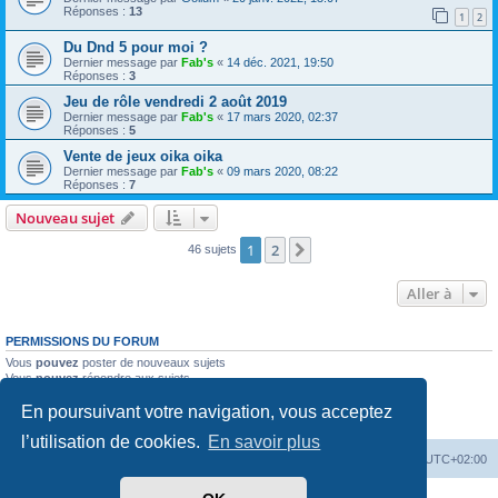
Réponses :
13
1
2
Du Dnd 5 pour moi ?
Dernier message par
Fab's
«
14 déc. 2021, 19:50
Réponses :
3
Jeu de rôle vendredi 2 août 2019
Dernier message par
Fab's
«
17 mars 2020, 02:37
Réponses :
5
Vente de jeux oika oika
Dernier message par
Fab's
«
09 mars 2020, 08:22
Réponses :
7
Nouveau sujet
1
2
Suivante
46 sujets
Aller à
PERMISSIONS DU FORUM
Vous
pouvez
poster de nouveaux sujets
Vous
pouvez
répondre aux sujets
Vous
ne pouvez pas
modifier vos messages
En poursuivant votre navigation, vous acceptez
Vous
ne pouvez pas
supprimer vos messages
Vous
ne pouvez pas
joindre des fichiers
l’utilisation de cookies.
En savoir plus
Accueil
Forum
Supprimer les cookies
Heures au format
UTC+02:00