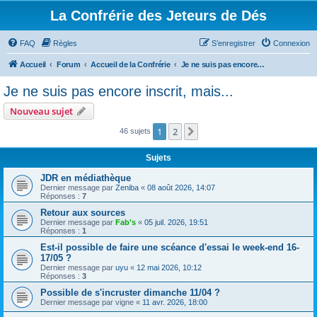
La Confrérie des Jeteurs de Dés
FAQ
Règles
S’enregistrer
Connexion
Accueil
Forum
Accueil de la Confrérie
Je ne suis pas encore inscrit, mais...
Je ne suis pas encore inscrit, mais...
Nouveau sujet
1
2
Suivante
46 sujets
Sujets
JDR en médiathèque
Dernier message par
Zeniba
«
08 août 2026, 14:07
Réponses :
7
Retour aux sources
Dernier message par
Fab's
«
05 juil. 2026, 19:51
Réponses :
1
Est-il possible de faire une scéance d'essai le week-end 16-
17/05 ?
Dernier message par
uyu
«
12 mai 2026, 10:12
Réponses :
3
Possible de s'incruster dimanche 11/04 ?
Dernier message par
vigne
«
11 avr. 2026, 18:00