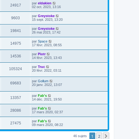
par
eldakien
24917
02 oct. 2023, 13:16
par
Greystoke
9603
15 sept. 2023, 13:20
par
Greystoke
19841
26 mai 2023, 17:42
par
Space
14975
17 févr. 2023, 08:55
par
Piotr
14536
14 févr. 2023, 13:43
par
Truc
105324
20 févr. 2022, 03:11
par
Gollum
69683
20 janv. 2022, 13:07
par
Fab's
13357
14 déc. 2021, 19:50
par
Fab's
28086
17 mars 2020, 02:37
par
Fab's
27475
09 mars 2020, 08:22
1
2
Suivante
46 sujets