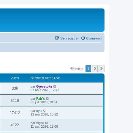
S’enregistrer
Connexion
1
2
Suivante
46 sujets
VUES
DERNIER MESSAGE
par
Greystoke
336
07 août 2026, 12:42
par
Fab's
3116
05 juil. 2026, 19:51
par
uyu
17412
12 mai 2026, 10:12
par
vigne
4122
11 avr. 2026, 18:00