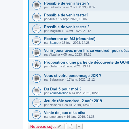
Possible de venir tester ?
par
Bakushima
»
02 oct. 2023, 08:37
Possible de venir tester?
par
Aria
»
15 sept. 2023, 13:06
Possible de venir tester ?
par
Magillon
»
13 avr. 2023, 21:12
Recherche un MJ (rémunéré)
par
Space
»
16 févr. 2023, 14:28
Venir jouer avec mon fils ce vendredi pour décou
par
Akasha
»
05 janv. 2023, 15:15
Proposition d'une partie de découverte de GU
par
Gollum
»
28 nov. 2021, 13:41
Vous et votre personnage JDR ?
par
Sabranise
»
17 janv. 2022, 11:12
Du Dnd 5 pour moi ?
par
AdminArchon
»
14 déc. 2021, 10:25
Jeu de rôle vendredi 2 août 2019
par
Naissou
»
30 juil. 2019, 18:39
Vente de jeux oika oika
par
stephanie
»
16 janv. 2019, 21:33
Nouveau sujet