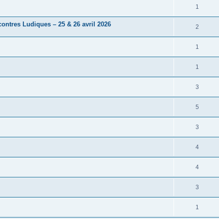
1
ntres Ludiques – 25 & 26 avril 2026
2
1
1
3
5
3
4
4
3
1