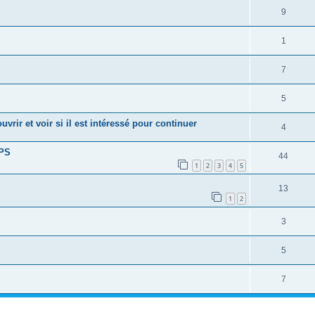
9
1
7
5
vrir et voir si il est intéressé pour continuer
4
RPS
44
1
2
3
4
5
13
1
2
3
5
7