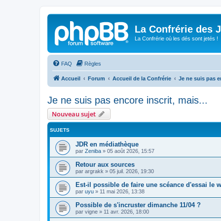
La Confrérie des 
La Confrérie où les dés sont jetés !
FAQ
Règles
Accueil
Forum
Accueil de la Confrérie
Je ne suis pas en
Je ne suis pas encore inscrit, mais...
Nouveau sujet
SUJETS
JDR en médiathèque
par
Zeniba
»
05 août 2026, 15:57
Retour aux sources
par
argrakk
»
05 juil. 2026, 19:30
Est-il possible de faire une scéance d'essai le 
par
uyu
»
11 mai 2026, 13:38
Possible de s'incruster dimanche 11/04 ?
par
vigne
»
11 avr. 2026, 18:00