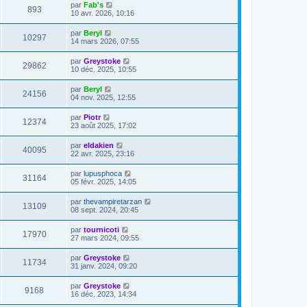
par
Fab's
893
10 avr. 2026, 10:16
par
Beryl
10297
14 mars 2026, 07:55
par
Greystoke
29862
10 déc. 2025, 10:55
par
Beryl
24156
04 nov. 2025, 12:55
par
Piotr
12374
23 août 2025, 17:02
par
eldakien
40095
22 avr. 2025, 23:16
par
lupusphoca
31164
05 févr. 2025, 14:05
par
thevampiretarzan
13109
08 sept. 2024, 20:45
par
tournicoti
17970
27 mars 2024, 09:55
par
Greystoke
11734
31 janv. 2024, 09:20
par
Greystoke
9168
16 déc. 2023, 14:34