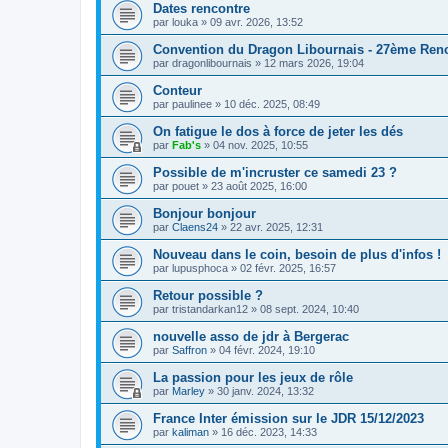
Dates rencontre
par
louka
»
09 avr. 2026, 13:52
Convention du Dragon Libournais - 27ème Renco
par
dragonlibournais
»
12 mars 2026, 19:04
Conteur
par
paulinee
»
10 déc. 2025, 08:49
On fatigue le dos à force de jeter les dés
par
Fab's
»
04 nov. 2025, 10:55
Possible de m'incruster ce samedi 23 ?
par
pouet
»
23 août 2025, 16:00
Bonjour bonjour
par
Claens24
»
22 avr. 2025, 12:31
Nouveau dans le coin, besoin de plus d'infos !
par
lupusphoca
»
02 févr. 2025, 16:57
Retour possible ?
par
tristandarkan12
»
08 sept. 2024, 10:40
nouvelle asso de jdr à Bergerac
par
Saffron
»
04 févr. 2024, 19:10
La passion pour les jeux de rôle
par
Marley
»
30 janv. 2024, 13:32
France Inter émission sur le JDR 15/12/2023
par
kaliman
»
16 déc. 2023, 14:33