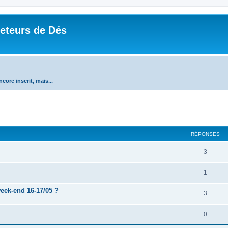
Jeteurs de Dés
core inscrit, mais...
RÉPONSES
3
1
week-end 16-17/05 ?
3
0