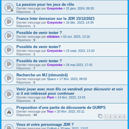
La passion pour les jeux de rôle
Dernier message par
Greystoke
«
31 janv. 2024, 09:20
Réponses :
3
France Inter émission sur le JDR 15/12/2023
Dernier message par
Greystoke
«
16 déc. 2023, 14:34
Réponses :
1
Possible de venir tester ?
Dernier message par
eldakien
«
02 oct. 2023, 13:16
Réponses :
9
Possible de venir tester?
Dernier message par
Greystoke
«
15 sept. 2023, 13:20
Réponses :
1
Possible de venir tester ?
Dernier message par
Greystoke
«
26 mai 2023, 17:42
Réponses :
7
Recherche un MJ (rémunéré)
Dernier message par
Space
«
17 févr. 2023, 08:55
Réponses :
5
Venir jouer avec mon fils ce vendredi pour découvrir et voir
si il est intéressé pour continuer
Dernier message par
Piotr
«
14 févr. 2023, 13:43
Réponses :
4
Proposition d'une partie de découverte de GURPS
Dernier message par
Truc
«
20 févr. 2022, 03:11
Réponses :
44
1
2
3
4
5
Vous et votre personnage JDR ?
Dernier message par
Gollum
«
20 janv. 2022, 13:07