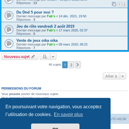
Réponses :
13
1
2
Du Dnd 5 pour moi ?
Dernier message par
Fab's
«
14 déc. 2021, 19:50
Réponses :
3
Jeu de rôle vendredi 2 août 2019
Dernier message par
Fab's
«
17 mars 2020, 02:37
Réponses :
5
Vente de jeux oika oika
Dernier message par
Fab's
«
09 mars 2020, 08:22
Réponses :
7
Nouveau sujet
1
2
Suivante
46 sujets
Aller à
PERMISSIONS DU FORUM
Vous
pouvez
poster de nouveaux sujets
Vous
pouvez
répondre aux sujets
Vous
ne pouvez pas
modifier vos messages
En poursuivant votre navigation, vous acceptez
Vous
ne pouvez pas
supprimer vos messages
Vous
ne pouvez pas
joindre des fichiers
l’utilisation de cookies.
En savoir plus
Accueil
Forum
Supprimer les cookies
Heures au format
UTC+02:00