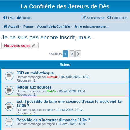
La Confrérie des Jeteurs de Dés
FAQ
Règles
S’enregistrer
Connexion
Accueil
Forum
Accueil de la Confrérie
Je ne suis pas encore inscrit, mais...
Je ne suis pas encore inscrit, mais...
Nouveau sujet
1
2
Suivante
46 sujets
Sujets
JDR en médiathèque
Dernier message par
Bimkiz
«
06 août 2026, 18:02
Réponses :
1
Retour aux sources
Dernier message par
Fab's
«
05 juil. 2026, 19:51
Réponses :
1
Est-il possible de faire une scéance d'essai le week-end 16-
17/05 ?
Dernier message par
uyu
«
12 mai 2026, 10:12
Réponses :
3
Possible de s'incruster dimanche 11/04 ?
Dernier message par
vigne
«
11 avr. 2026, 18:00