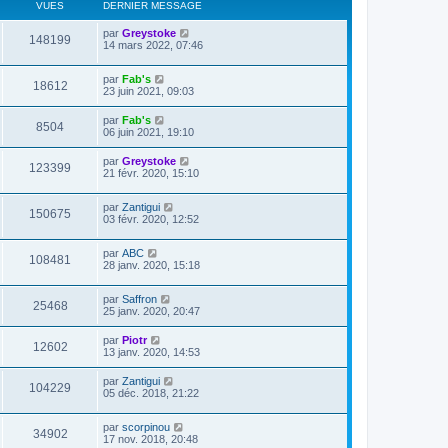
VUES
DERNIER MESSAGE
par
Greystoke
148199
14 mars 2022, 07:46
par
Fab's
18612
23 juin 2021, 09:03
par
Fab's
8504
06 juin 2021, 19:10
par
Greystoke
123399
21 févr. 2020, 15:10
par
Zantigui
150675
03 févr. 2020, 12:52
par
ABC
108481
28 janv. 2020, 15:18
par
Saffron
25468
25 janv. 2020, 20:47
par
Piotr
12602
13 janv. 2020, 14:53
par
Zantigui
104229
05 déc. 2018, 21:22
par
scorpinou
34902
17 nov. 2018, 20:48