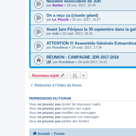
Nouvelle Association de JDR
par
Aurion
»
28 nov. 2017, 15:34
On a reçu ça (cluedo géant)
par
Le_Puzzle
»
25 oct. 2017, 15:27
Avant 1ere Périjeux le 30 septembre dans la g
par
eolia
»
22 sept. 2017, 19:16
ATTENTION !!! Assemblée Générale Extraordinai
par
Rosebleue
»
24 sept. 2017, 17:34
RÉUNION : CAMPAGNE JDR 2017-2018
par
Rosebleue
»
26 août 2017, 14:21
Nouveau sujet
Retourner à l’index du forum
PERMISSIONS DU FORUM
Vous
ne pouvez pas
poster de nouveaux sujets
Vous
ne pouvez pas
répondre aux sujets
Vous
ne pouvez pas
modifier vos messages
Vous
ne pouvez pas
supprimer vos messages
Vous
ne pouvez pas
joindre des fichiers
Accueil
Forum