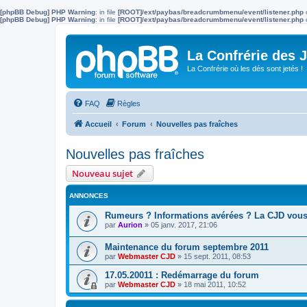
[phpBB Debug] PHP Warning
: in file
[ROOT]/ext/paybas/breadcrumbmenu/event/listener.php
[phpBB Debug] PHP Warning
: in file
[ROOT]/ext/paybas/breadcrumbmenu/event/listener.php
La Confrérie des 
La Confrérie où les dés sont jetés !
FAQ
Règles
Accueil
Forum
Nouvelles pas fraîches
Nouvelles pas fraîches
Nouveau sujet
ANNONCES
Rumeurs ? Informations avérées ? La CJD vous d
par
Aurion
»
05 janv. 2017, 21:06
Maintenance du forum septembre 2011
par
Webmaster CJD
»
15 sept. 2011, 08:53
17.05.20011 : Redémarrage du forum
par
Webmaster CJD
»
18 mai 2011, 10:52