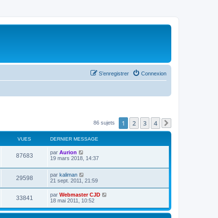
S’enregistrer
Connexion
1
2
3
4
86 sujets
Suivante
VUES
DERNIER MESSAGE
par
Aurion
87683
19 mars 2018, 14:37
par
kaliman
29598
21 sept. 2011, 21:59
par
Webmaster CJD
33841
18 mai 2011, 10:52