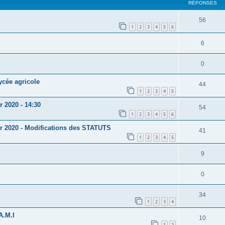
RÉPONSES
56
1
2
3
4
5
6
6
0
ycée agricole
44
1
2
3
4
5
 2020 - 14:30
54
1
2
3
4
5
6
er 2020 - Modifications des STATUTS
41
1
2
3
4
5
9
0
34
1
2
3
4
A.M.I
10
1
2