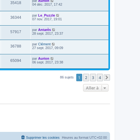
par
Aurion
35418
04 déc. 2017, 17:42
par
Le_Puzzle
36344
07 nov. 2017, 19:01
par
Antarès
57917
28 sept. 2017, 23:37
par
Clément
36788
27 sept. 2017, 09:09
par
Aurion
65094
06 sept. 2017, 23:38
1
2
3
4
86 sujets
Suivante
Aller à
Supprimer les cookies
Heures au format
UTC+02:00