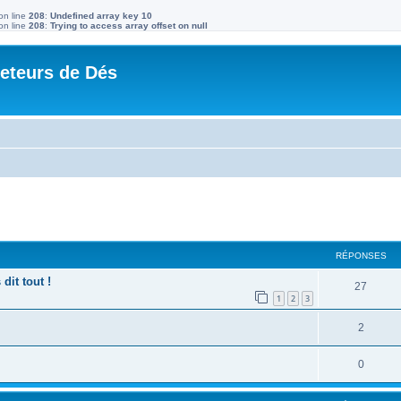
on line
208
:
Undefined array key 10
on line
208
:
Trying to access array offset on null
Jeteurs de Dés
RÉPONSES
it tout !
27
1
2
3
2
0