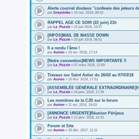
Alerte courriel douteux "confewie des jeteurs d
par
Greystoke
»
15 nov. 2018, 08:42
RAPPEL AGE CE SOIR (22 juin) 21h
par
Le_Puzzle
»
22 juin 2018, 16:57
[INFOS]MAIL DE MASSE DOWN
par
Le_Puzzle
»
20 juin 2018, 08:51
Il a rendu l'âme !
par
Aurion
»
20 avr. 2018, 17:14
[Notre convention]NEWS IMPORTANTE !!
par
Le_Puzzle
»
07 mars 2018, 12:09
Travaux sur Saint Astier du 26/02 au 07/03/18
par
Aurion
»
20 févr. 2018, 17:51
[ASSEMBLÉE GÉNÉRALE EXTRAORDINAIRE]9 fé
par
Le_Puzzle
»
16 janv. 2018, 17:39
Les membres de la CJD sur le forum
par
Aurion
»
11 oct. 2016, 19:03
[ANNONCE URGENTE]Réunion Périjeux
par
Le_Puzzle
»
12 janv. 2018, 14:31
Forum et Site
par
Aurion
»
26 déc. 2017, 11:11