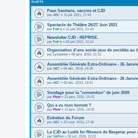
SUJETS
Pass Sanitaire, vaccins et CJD
par
ABC
»
16 juil. 2021, 17:43
Spectacle de Théâtre 26/27 Juin 2021
par
Fab's
»
21 juin 2021, 21:43
Newsletter CJD : REPRISE.
par
Fab's
»
06 juin 2021, 19:10
Organisation d’une soirée jeux de sociétés au l
par
Lyceenne
»
08 janv. 2020, 21:12
Assemblée Générale Extra-Ordinaire - 26 Janvier
par
ABC
»
08 déc. 2019, 18:39
Assemblée Générale Extra-Ordinaire - 26 Janvi
par
ABC
»
08 déc. 2019, 19:01
Sondage pour la "convention" de juin 2020
par
Piotr
»
13 janv. 2020, 15:03
Qui a vu mon bonnet ?
par
Piotr
»
13 janv. 2020, 14:53
Entretien du Forum
par
ABC
»
25 sept. 2015, 17:46
La CJD au Ludik for Réveurs de Bergerac pour 
par
Saffron
»
18 oct. 2018, 19:22