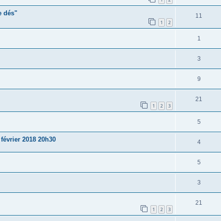
e dés"
11
1
2
1
3
9
21
1
2
3
5
vrier 2018 20h30
4
5
3
21
1
2
3