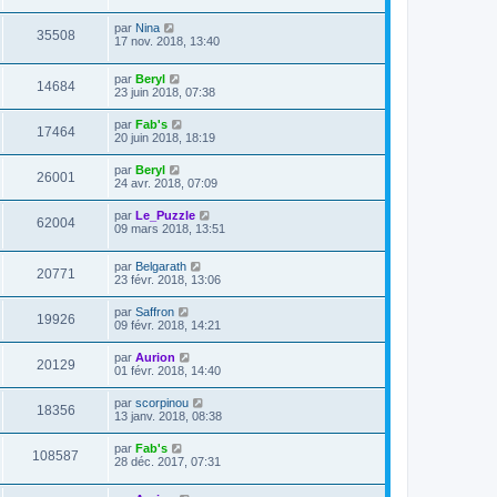
par
Nina
35508
17 nov. 2018, 13:40
par
Beryl
14684
23 juin 2018, 07:38
par
Fab's
17464
20 juin 2018, 18:19
par
Beryl
26001
24 avr. 2018, 07:09
par
Le_Puzzle
62004
09 mars 2018, 13:51
par
Belgarath
20771
23 févr. 2018, 13:06
par
Saffron
19926
09 févr. 2018, 14:21
par
Aurion
20129
01 févr. 2018, 14:40
par
scorpinou
18356
13 janv. 2018, 08:38
par
Fab's
108587
28 déc. 2017, 07:31