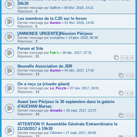
20h30
Dernier message par
Saffron
«
09 févr. 2018, 14:21
Réponses :
4
Les membres de la CJD sur le forum
Dernier message par
Aurion
«
01 févr. 2018, 14:40
Réponses :
5
[ANNONCE URGENTE]Réunion Périjeux
Dernier message par
scorpinou
«
13 janv. 2018, 08:38
Réponses :
3
Forum et Site
Dernier message par
Fab's
«
28 déc. 2017, 07:31
Réponses :
21
1
2
3
Nouvelle Association de JDR
Dernier message par
Aurion
«
04 déc. 2017, 17:42
Réponses :
13
1
2
On a reçu ça (cluedo géant)
Dernier message par
Le_Puzzle
«
07 nov. 2017, 19:01
Réponses :
13
1
2
Avant 1ere Périjeux le 30 septembre dans la galerie
d'AUCHAN Marsac
Dernier message par
Antarès
«
28 sept. 2017, 23:37
Réponses :
19
1
2
ATTENTION !!! Assemblée Générale Extraordinaire le
21/10/2017 à 19h30
Dernier message par
Clément
«
27 sept. 2017, 09:09
Réponses :
13