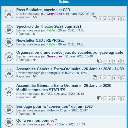
Sujets
Pass Sanitaire, vaccins et CJD
Dernier message par
Greystoke
«
14 mars 2022, 07:46
Réponses :
56
1
2
3
4
5
6
Spectacle de Théâtre 26/27 Juin 2021
Dernier message par
Fab's
«
23 juin 2021, 09:03
Réponses :
6
Newsletter CJD : REPRISE.
Dernier message par
Fab's
«
06 juin 2021, 19:10
Organisation d’une soirée jeux de sociétés au lycée agricole
Dernier message par
Greystoke
«
21 févr. 2020, 15:10
Réponses :
44
1
2
3
4
5
Assemblée Générale Extra-Ordinaire - 26 Janvier 2020 - 14:30
Dernier message par
Zantigui
«
03 févr. 2020, 12:52
Réponses :
54
1
2
3
4
5
6
Assemblée Générale Extra-Ordinaire - 26 Janvier 2020 -
Modifications des STATUTS
Dernier message par
ABC
«
28 janv. 2020, 15:18
Réponses :
41
1
2
3
4
5
Sondage pour la "convention" de juin 2020
Dernier message par
Saffron
«
25 janv. 2020, 20:47
Réponses :
9
Qui a vu mon bonnet ?
Dernier message par
Piotr
«
13 janv. 2020, 14:53