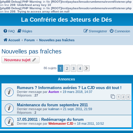
[phpBB Debug] PHP Warning
: in file
[ROOT]/ext/paybas/breadcrumbmenu/event/listener.php
on line
208
:
Undefined array key 10
[phpBB Debug] PHP Warning
: in file
[ROOT]/ext/paybas/breadcrumbmenu/event/listener.php
on line
208
:
Trying to access array offset on null
La Confrérie des Jeteurs de Dés
FAQ
Règles
S’enregistrer
Connexion
Accueil
Forum
Nouvelles pas fraîches
Nouvelles pas fraîches
Nouveau sujet
1
2
3
4
86 sujets
Suivante
Annonces
Rumeurs ? Informations avérées ? La CJD vous dit tout !
Dernier message par
Aurion
«
19 mars 2018, 14:37
Réponses :
27
1
2
3
Maintenance du forum septembre 2011
Dernier message par
kaliman
«
21 sept. 2011, 21:59
Réponses :
2
17.05.20011 : Redémarrage du forum
Dernier message par
Webmaster CJD
«
18 mai 2011, 10:52