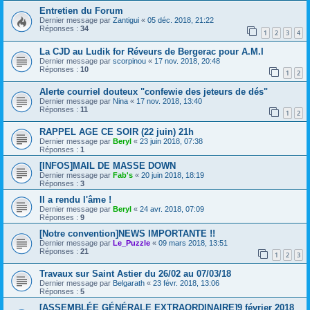
Entretien du Forum
Dernier message par
Zantigui
«
05 déc. 2018, 21:22
Réponses :
34
1
2
3
4
La CJD au Ludik for Réveurs de Bergerac pour A.M.I
Dernier message par
scorpinou
«
17 nov. 2018, 20:48
Réponses :
10
1
2
Alerte courriel douteux "confewie des jeteurs de dés"
Dernier message par
Nina
«
17 nov. 2018, 13:40
Réponses :
11
1
2
RAPPEL AGE CE SOIR (22 juin) 21h
Dernier message par
Beryl
«
23 juin 2018, 07:38
Réponses :
1
[INFOS]MAIL DE MASSE DOWN
Dernier message par
Fab's
«
20 juin 2018, 18:19
Réponses :
3
Il a rendu l'âme !
Dernier message par
Beryl
«
24 avr. 2018, 07:09
Réponses :
9
[Notre convention]NEWS IMPORTANTE !!
Dernier message par
Le_Puzzle
«
09 mars 2018, 13:51
Réponses :
21
1
2
3
Travaux sur Saint Astier du 26/02 au 07/03/18
Dernier message par
Belgarath
«
23 févr. 2018, 13:06
Réponses :
5
[ASSEMBLÉE GÉNÉRALE EXTRAORDINAIRE]9 février 2018