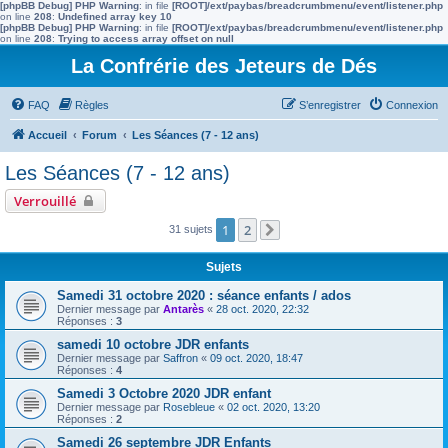
[phpBB Debug] PHP Warning
: in file
[ROOT]/ext/paybas/breadcrumbmenu/event/listener.php
on line
208
:
Undefined array key 10
[phpBB Debug] PHP Warning
: in file
[ROOT]/ext/paybas/breadcrumbmenu/event/listener.php
on line
208
:
Trying to access array offset on null
La Confrérie des Jeteurs de Dés
FAQ
Règles
S’enregistrer
Connexion
Accueil
Forum
Les Séances (7 - 12 ans)
Les Séances (7 - 12 ans)
Verrouillé
1
2
31 sujets
Suivante
Sujets
Samedi 31 octobre 2020 : séance enfants / ados
Dernier message par
Antarès
«
28 oct. 2020, 22:32
Réponses :
3
samedi 10 octobre JDR enfants
Dernier message par
Saffron
«
09 oct. 2020, 18:47
Réponses :
4
Samedi 3 Octobre 2020 JDR enfant
Dernier message par
Rosebleue
«
02 oct. 2020, 13:20
Réponses :
2
Samedi 26 septembre JDR Enfants