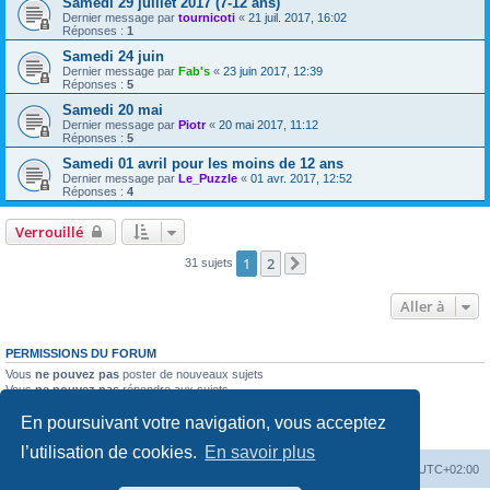
Samedi 29 juillet 2017 (7-12 ans)
Dernier message par
tournicoti
«
21 juil. 2017, 16:02
Réponses :
1
Samedi 24 juin
Dernier message par
Fab's
«
23 juin 2017, 12:39
Réponses :
5
Samedi 20 mai
Dernier message par
Piotr
«
20 mai 2017, 11:12
Réponses :
5
Samedi 01 avril pour les moins de 12 ans
Dernier message par
Le_Puzzle
«
01 avr. 2017, 12:52
Réponses :
4
Verrouillé
1
2
31 sujets
Suivante
Aller à
PERMISSIONS DU FORUM
Vous
ne pouvez pas
poster de nouveaux sujets
Vous
ne pouvez pas
répondre aux sujets
Vous
ne pouvez pas
modifier vos messages
En poursuivant votre navigation, vous acceptez
Vous
ne pouvez pas
supprimer vos messages
Vous
ne pouvez pas
joindre des fichiers
l’utilisation de cookies.
En savoir plus
Accueil
Forum
Supprimer les cookies
Heures au format
UTC+02:00