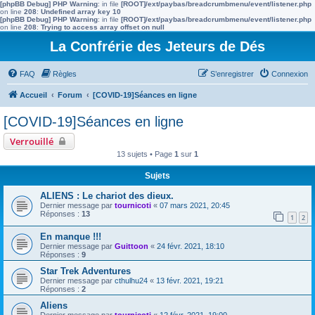
[phpBB Debug] PHP Warning
: in file
[ROOT]/ext/paybas/breadcrumbmenu/event/listener.php
on line
208
:
Undefined array key 10
[phpBB Debug] PHP Warning
: in file
[ROOT]/ext/paybas/breadcrumbmenu/event/listener.php
on line
208
:
Trying to access array offset on null
La Confrérie des Jeteurs de Dés
FAQ
Règles
S’enregistrer
Connexion
Accueil
Forum
[COVID-19]Séances en ligne
[COVID-19]Séances en ligne
Verrouillé
13 sujets • Page
1
sur
1
Sujets
ALIENS : Le chariot des dieux.
Dernier message par
tournicoti
«
07 mars 2021, 20:45
Réponses :
13
1
2
En manque !!!
Dernier message par
Guittoon
«
24 févr. 2021, 18:10
Réponses :
9
Star Trek Adventures
Dernier message par
cthulhu24
«
13 févr. 2021, 19:21
Réponses :
2
Aliens