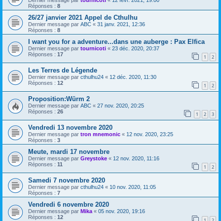
Dernier message par
tournicoti
«
12 févr. 2021, 19:00
Réponses :
8
26/27 janvier 2021 Appel de Cthulhu
Dernier message par
ABC
«
31 janv. 2021, 12:36
Réponses :
8
I want you for a adventure...dans une auberge : Pax Elfica
Dernier message par
tournicoti
«
23 déc. 2020, 20:37
Réponses :
17
1
2
Les Terres de Légende
Dernier message par
cthulhu24
«
12 déc. 2020, 11:30
Réponses :
12
1
2
Proposition:Würm 2
Dernier message par
ABC
«
27 nov. 2020, 20:25
Réponses :
26
1
2
3
Vendredi 13 novembre 2020
Dernier message par
tron mnemonic
«
12 nov. 2020, 23:25
Réponses :
3
Meute, mardi 17 novembre
Dernier message par
Greystoke
«
12 nov. 2020, 11:16
Réponses :
11
1
2
Samedi 7 novembre 2020
Dernier message par
cthulhu24
«
10 nov. 2020, 11:05
Réponses :
7
Vendredi 6 novembre 2020
Dernier message par
Mika
«
05 nov. 2020, 19:16
Réponses :
12
1
2