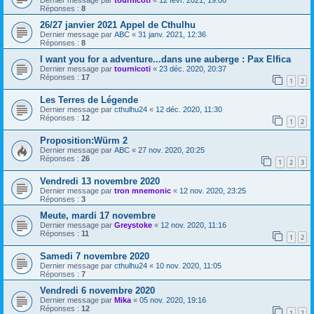
Dernier message par
tournicoti
«
12 févr. 2021, 19:00
Réponses :
8
26/27 janvier 2021 Appel de Cthulhu
Dernier message par
ABC
«
31 janv. 2021, 12:36
Réponses :
8
I want you for a adventure...dans une auberge : Pax Elfica
Dernier message par
tournicoti
«
23 déc. 2020, 20:37
Réponses :
17
1
2
Les Terres de Légende
Dernier message par
cthulhu24
«
12 déc. 2020, 11:30
Réponses :
12
1
2
Proposition:Würm 2
Dernier message par
ABC
«
27 nov. 2020, 20:25
Réponses :
26
1
2
3
Vendredi 13 novembre 2020
Dernier message par
tron mnemonic
«
12 nov. 2020, 23:25
Réponses :
3
Meute, mardi 17 novembre
Dernier message par
Greystoke
«
12 nov. 2020, 11:16
Réponses :
11
1
2
Samedi 7 novembre 2020
Dernier message par
cthulhu24
«
10 nov. 2020, 11:05
Réponses :
7
Vendredi 6 novembre 2020
Dernier message par
Mika
«
05 nov. 2020, 19:16
Réponses :
12
1
2