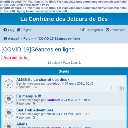
[phpBB Debug] PHP Warning
: in file
[ROOT]/ext/paybas/breadcrumbmenu/event/listener.php
on line
208
:
Undefined array key 10
[phpBB Debug] PHP Warning
: in file
[ROOT]/ext/paybas/breadcrumbmenu/event/listener.php
on line
208
:
Trying to access array offset on null
La Confrérie des Jeteurs de Dés
FAQ
Règles
S’enregistrer
Connexion
Accueil
Forum
[COVID-19]Séances en ligne
[COVID-19]Séances en ligne
Verrouillé
13 sujets • Page
1
sur
1
Sujets
ALIENS : Le chariot des dieux.
Dernier message par
tournicoti
«
07 mars 2021, 20:45
Réponses :
13
1
2
En manque !!!
Dernier message par
Guittoon
«
24 févr. 2021, 18:10
Réponses :
9
Star Trek Adventures
Dernier message par
cthulhu24
«
13 févr. 2021, 19:21
Réponses :
2
Aliens