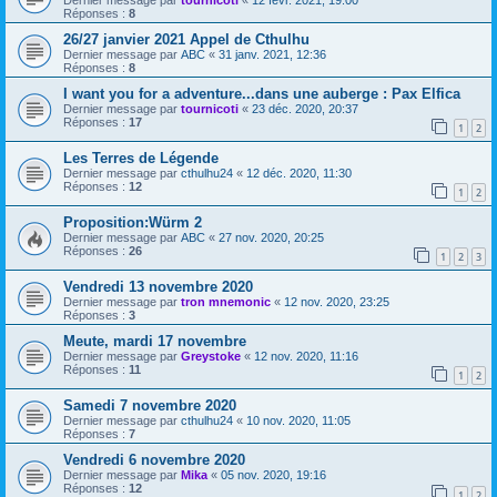
Dernier message par
tournicoti
«
12 févr. 2021, 19:00
Réponses :
8
26/27 janvier 2021 Appel de Cthulhu
Dernier message par
ABC
«
31 janv. 2021, 12:36
Réponses :
8
I want you for a adventure...dans une auberge : Pax Elfica
Dernier message par
tournicoti
«
23 déc. 2020, 20:37
Réponses :
17
1
2
Les Terres de Légende
Dernier message par
cthulhu24
«
12 déc. 2020, 11:30
Réponses :
12
1
2
Proposition:Würm 2
Dernier message par
ABC
«
27 nov. 2020, 20:25
Réponses :
26
1
2
3
Vendredi 13 novembre 2020
Dernier message par
tron mnemonic
«
12 nov. 2020, 23:25
Réponses :
3
Meute, mardi 17 novembre
Dernier message par
Greystoke
«
12 nov. 2020, 11:16
Réponses :
11
1
2
Samedi 7 novembre 2020
Dernier message par
cthulhu24
«
10 nov. 2020, 11:05
Réponses :
7
Vendredi 6 novembre 2020
Dernier message par
Mika
«
05 nov. 2020, 19:16
Réponses :
12
1
2