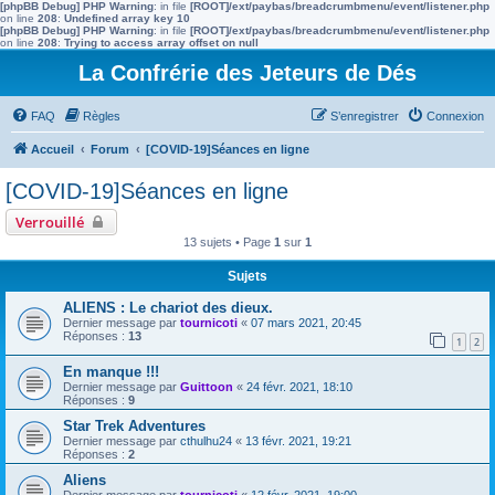
[phpBB Debug] PHP Warning
: in file
[ROOT]/ext/paybas/breadcrumbmenu/event/listener.php
on line
208
:
Undefined array key 10
[phpBB Debug] PHP Warning
: in file
[ROOT]/ext/paybas/breadcrumbmenu/event/listener.php
on line
208
:
Trying to access array offset on null
La Confrérie des Jeteurs de Dés
FAQ
Règles
S’enregistrer
Connexion
Accueil
Forum
[COVID-19]Séances en ligne
[COVID-19]Séances en ligne
Verrouillé
13 sujets • Page
1
sur
1
Sujets
ALIENS : Le chariot des dieux.
Dernier message par
tournicoti
«
07 mars 2021, 20:45
Réponses :
13
1
2
En manque !!!
Dernier message par
Guittoon
«
24 févr. 2021, 18:10
Réponses :
9
Star Trek Adventures
Dernier message par
cthulhu24
«
13 févr. 2021, 19:21
Réponses :
2
Aliens