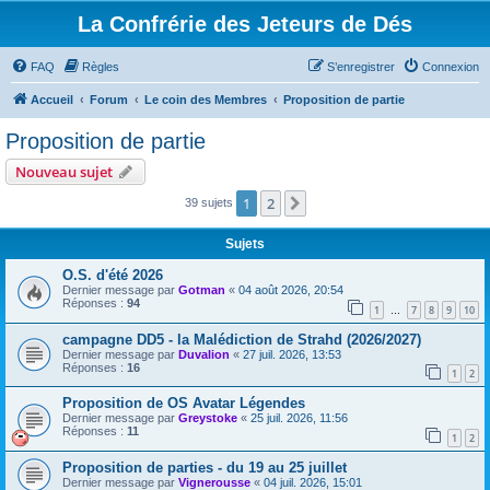
La Confrérie des Jeteurs de Dés
FAQ
Règles
S’enregistrer
Connexion
Accueil
Forum
Le coin des Membres
Proposition de partie
Proposition de partie
Nouveau sujet
1
2
Suivante
39 sujets
Sujets
O.S. d'été 2026
Dernier message par
Gotman
«
04 août 2026, 20:54
Réponses :
94
1
7
8
9
10
…
campagne DD5 - la Malédiction de Strahd (2026/2027)
Dernier message par
Duvalion
«
27 juil. 2026, 13:53
Réponses :
16
1
2
Proposition de OS Avatar Légendes
Dernier message par
Greystoke
«
25 juil. 2026, 11:56
Réponses :
11
1
2
Proposition de parties - du 19 au 25 juillet
Dernier message par
Vignerousse
«
04 juil. 2026, 15:01