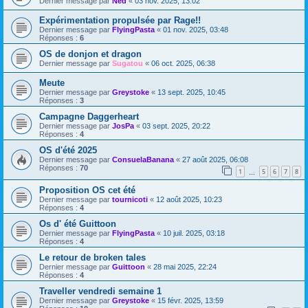
Dernier message par
Ned
«
03 nov. 2025, 13:02
Expérimentation propulsée par Rage!!
Dernier message par
FlyingPasta
«
01 nov. 2025, 03:48
Réponses :
6
OS de donjon et dragon
Dernier message par
Sugatou
«
06 oct. 2025, 06:38
Meute
Dernier message par
Greystoke
«
13 sept. 2025, 10:45
Réponses :
3
Campagne Daggerheart
Dernier message par
JosPa
«
03 sept. 2025, 20:22
Réponses :
4
OS d'été 2025
Dernier message par
ConsuelaBanana
«
27 août 2025, 06:08
Réponses :
70
1
5
6
7
8
…
Proposition OS cet été
Dernier message par
tournicoti
«
12 août 2025, 10:23
Réponses :
4
Os d' été Guittoon
Dernier message par
FlyingPasta
«
10 juil. 2025, 03:18
Réponses :
4
Le retour de broken tales
Dernier message par
Guittoon
«
28 mai 2025, 22:24
Réponses :
4
Traveller vendredi semaine 1
Dernier message par
Greystoke
«
15 févr. 2025, 13:59