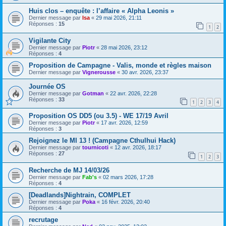
Huis clos – enquête : l’affaire « Alpha Leonis »
Dernier message par
Isa
«
29 mai 2026, 21:11
Réponses :
15
1
2
Vigilante City
Dernier message par
Piotr
«
28 mai 2026, 23:12
Réponses :
4
Proposition de Campagne - Valis, monde et règles maison
Dernier message par
Vignerousse
«
30 avr. 2026, 23:37
Journée OS
Dernier message par
Gotman
«
22 avr. 2026, 22:28
Réponses :
33
1
2
3
4
Proposition OS DD5 (ou 3.5) - WE 17/19 Avril
Dernier message par
Piotr
«
17 avr. 2026, 12:59
Réponses :
3
Rejoignez le MI 13 ! (Campagne Cthulhui Hack)
Dernier message par
tournicoti
«
12 avr. 2026, 18:17
Réponses :
27
1
2
3
Recherche de MJ 14/03/26
Dernier message par
Fab's
«
02 mars 2026, 17:28
Réponses :
4
[Deadlands]Nightrain, COMPLET
Dernier message par
Poka
«
16 févr. 2026, 20:40
Réponses :
4
recrutage