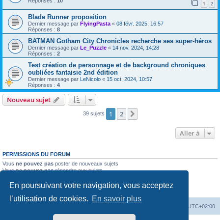
Réponses :
10
1
2
Blade Runner proposition
Dernier message par
FlyingPasta
«
08 févr. 2025, 16:57
Réponses :
8
BATMAN Gotham City Chronicles recherche ses super-héros
Dernier message par
Le_Puzzle
«
14 nov. 2024, 14:28
Réponses :
2
Test création de personnage et de background chroniques
oubliées fantaisie 2nd édition
Dernier message par
LeNicolo
«
15 oct. 2024, 10:57
Réponses :
4
Nouveau sujet
1
2
Suivante
39 sujets
Aller à
PERMISSIONS DU FORUM
Vous
ne pouvez pas
poster de nouveaux sujets
Vous
ne pouvez pas
répondre aux sujets
Vous
ne pouvez pas
modifier vos messages
En poursuivant votre navigation, vous acceptez
Vous
ne pouvez pas
supprimer vos messages
Vous
ne pouvez pas
joindre des fichiers
l’utilisation de cookies.
En savoir plus
Accueil
Forum
Supprimer les cookies
Heures au format
UTC+02:00