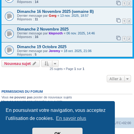
Réponses :
14
1
2
Dimanche 16 Novembre 2025 (semaine B)
Dernier message par
Gerg
«
13 nov. 2025, 18:57
Réponses :
11
1
2
Dimanche 2 Novembre 2025
Dernier message par
klepnoth
«
06 nov. 2025, 14:46
Réponses :
16
1
2
Dimanche 19 Octobre 2025
Dernier message par
Jeremy
«
18 oct. 2025, 21:06
Réponses :
5
Nouveau sujet
25 sujets • Page
1
sur
1
Aller à
PERMISSIONS DU FORUM
Vous
ne pouvez pas
poster de nouveaux sujets
Vous
ne pouvez pas
répondre aux sujets
Vous
ne pouvez pas
modifier vos messages
En poursuivant votre navigation, vous acceptez
Vous
ne pouvez pas
supprimer vos messages
Vous
ne pouvez pas
joindre des fichiers
l’utilisation de cookies.
En savoir plus
Accueil
Forum
Supprimer les cookies
Heures au format
UTC+02:00
OK
Développé par
phpBB
® Forum Software © phpBB Limited