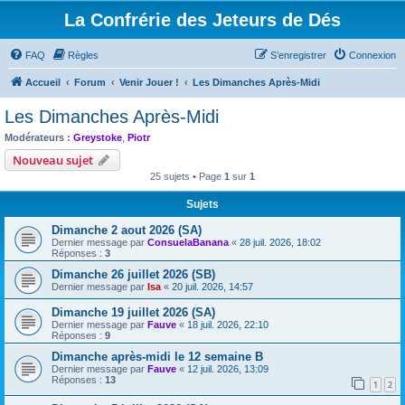
La Confrérie des Jeteurs de Dés
FAQ
Règles
S’enregistrer
Connexion
Accueil
Forum
Venir Jouer !
Les Dimanches Après-Midi
Les Dimanches Après-Midi
Modérateurs :
Greystoke
,
Piotr
Nouveau sujet
25 sujets • Page
1
sur
1
Sujets
Dimanche 2 aout 2026 (SA)
Dernier message par
ConsuelaBanana
«
28 juil. 2026, 18:02
Réponses :
3
Dimanche 26 juillet 2026 (SB)
Dernier message par
Isa
«
20 juil. 2026, 14:57
Dimanche 19 juillet 2026 (SA)
Dernier message par
Fauve
«
18 juil. 2026, 22:10
Réponses :
9
Dimanche après-midi le 12 semaine B
Dernier message par
Fauve
«
12 juil. 2026, 13:09
Réponses :
13
1
2