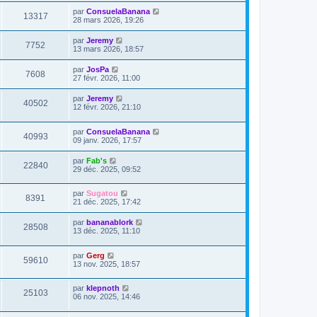
par
ConsuelaBanana
13317
28 mars 2026, 19:26
par
Jeremy
7752
13 mars 2026, 18:57
par
JosPa
7608
27 févr. 2026, 11:00
par
Jeremy
40502
12 févr. 2026, 21:10
par
ConsuelaBanana
40993
09 janv. 2026, 17:57
par
Fab's
22840
29 déc. 2025, 09:52
par
Sugatou
8391
21 déc. 2025, 17:42
par
bananablork
28508
13 déc. 2025, 11:10
par
Gerg
59610
13 nov. 2025, 18:57
par
klepnoth
25103
06 nov. 2025, 14:46