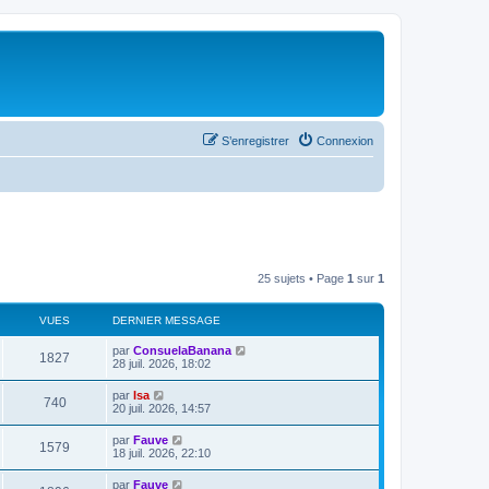
S’enregistrer
Connexion
25 sujets • Page
1
sur
1
VUES
DERNIER MESSAGE
par
ConsuelaBanana
1827
28 juil. 2026, 18:02
par
Isa
740
20 juil. 2026, 14:57
par
Fauve
1579
18 juil. 2026, 22:10
par
Fauve