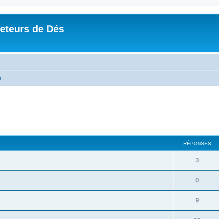
Jeteurs de Dés
i
RÉPONSES
3
0
9