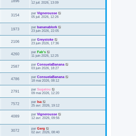
1896
12 juil. 2026, 13:09
par
Vignerousse
3154
05 juil. 2026, 12:26
par
bananablork
1973
23 juin 2026, 22:05
par
Greystoke
2106
23 juin 2026, 17:36
par
Fab's
4260
11 juin 2026, 12:25
par
ConsuelaBanana
2587
03 juin 2026, 18:27
par
ConsuelaBanana
4786
18 mai 2026, 08:12
par
Sugatou
2791
09 mai 2026, 12:20
par
Isa
7572
25 avr. 2026, 19:12
par
Vignerousse
4089
12 avr. 2026, 09:56
par
Gerg
3072
02 avr. 2026, 08:40