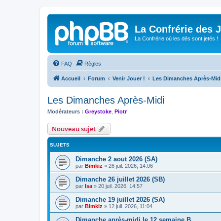
La Confrérie des 
La Confrérie où les dés sont jetés !
FAQ
Règles
Accueil
Forum
Venir Jouer !
Les Dimanches Après-Mid
Les Dimanches Après-Midi
Modérateurs :
Greystoke
,
Piotr
Nouveau sujet
SUJETS
Dimanche 2 aout 2026 (SA)
par
Bimkiz
»
26 juil. 2026, 14:06
Dimanche 26 juillet 2026 (SB)
par
Isa
»
20 juil. 2026, 14:57
Dimanche 19 juillet 2026 (SA)
par
Bimkiz
»
12 juil. 2026, 11:04
Dimanche après-midi le 12 semaine B