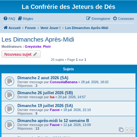
La Confrérie des Jeteurs de Dés
FAQ
Règles
S’enregistrer
Connexion
Accueil
Forum
Venir Jouer !
Les Dimanches Après-Midi
Les Dimanches Après-Midi
Modérateurs :
Greystoke
,
Piotr
Nouveau sujet
25 sujets • Page
1
sur
1
Sujets
Dimanche 2 aout 2026 (SA)
Dernier message par
ConsuelaBanana
«
28 juil. 2026, 18:02
Réponses :
3
Dimanche 26 juillet 2026 (SB)
Dernier message par
Isa
«
20 juil. 2026, 14:57
Dimanche 19 juillet 2026 (SA)
Dernier message par
Fauve
«
18 juil. 2026, 22:10
Réponses :
9
Dimanche après-midi le 12 semaine B
Dernier message par
Fauve
«
12 juil. 2026, 13:09
Réponses :
13
1
2