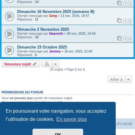
Réponses :
14
1
2
Dimanche 16 Novembre 2025 (semaine B)
Dernier message par
Gerg
«
13 nov. 2025, 18:57
Réponses :
11
1
2
Dimanche 2 Novembre 2025
Dernier message par
klepnoth
«
06 nov. 2025, 14:46
Réponses :
16
1
2
Dimanche 19 Octobre 2025
Dernier message par
Jeremy
«
18 oct. 2025, 21:06
Réponses :
5
Nouveau sujet
25 sujets • Page
1
sur
1
Aller à
PERMISSIONS DU FORUM
Vous
ne pouvez pas
poster de nouveaux sujets
Vous
ne pouvez pas
répondre aux sujets
Vous
ne pouvez pas
modifier vos messages
En poursuivant votre navigation, vous acceptez
Vous
ne pouvez pas
supprimer vos messages
Vous
ne pouvez pas
joindre des fichiers
l’utilisation de cookies.
En savoir plus
Accueil
Forum
Supprimer les cookies
Heures au format
UTC+02:00
OK
Développé par
phpBB
® Forum Software © phpBB Limited