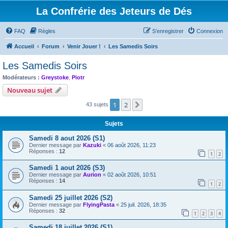
La Confrérie des Jeteurs de Dés
FAQ
Règles
S’enregistrer
Connexion
Accueil
Forum
Venir Jouer !
Les Samedis Soirs
Les Samedis Soirs
Modérateurs :
Greystoke
,
Piotr
Nouveau sujet
1
2
Suivante
43 sujets
Sujets
Samedi 8 aout 2026 (S1)
Dernier message par
Kazuki
«
06 août 2026, 11:23
Réponses :
12
1
2
Samedi 1 aout 2026 (S3)
Dernier message par
Aurion
«
02 août 2026, 10:51
Réponses :
14
1
2
Samedi 25 juillet 2026 (S2)
Dernier message par
FlyingPasta
«
25 juil. 2026, 18:35
Réponses :
32
1
2
3
4
Samedi 18 juillet 2026 (S1)