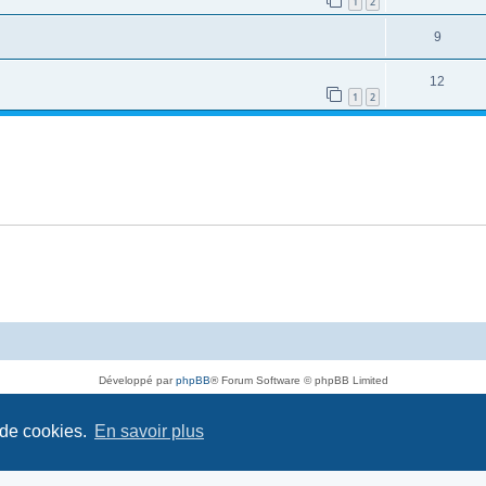
1
2
9
12
1
2
Développé par
phpBB
® Forum Software © phpBB Limited
Traduit par
phpBB-fr.com
Confidentialité
|
Conditions
 de cookies.
En savoir plus