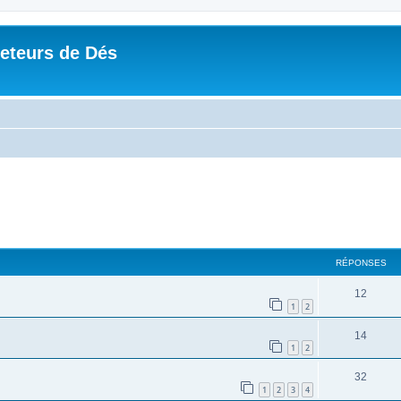
Jeteurs de Dés
RÉPONSES
12
1
2
14
1
2
32
1
2
3
4