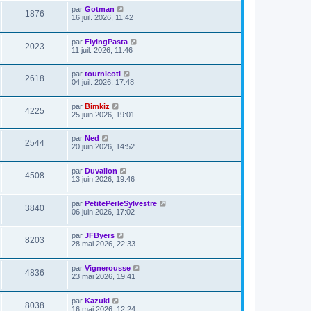
par
Gotman
1876
16 juil. 2026, 11:42
par
FlyingPasta
2023
11 juil. 2026, 11:46
par
tournicoti
2618
04 juil. 2026, 17:48
par
Bimkiz
4225
25 juin 2026, 19:01
par
Ned
2544
20 juin 2026, 14:52
par
Duvalion
4508
13 juin 2026, 19:46
par
PetitePerleSylvestre
3840
06 juin 2026, 17:02
par
JFByers
8203
28 mai 2026, 22:33
par
Vignerousse
4836
23 mai 2026, 19:41
par
Kazuki
8038
16 mai 2026, 12:24