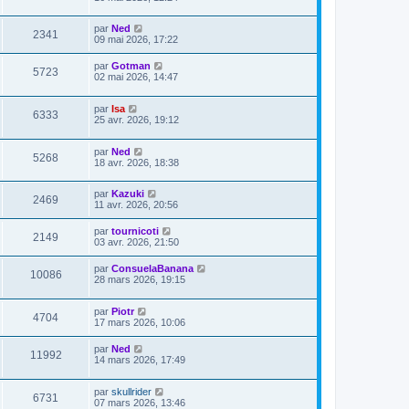
par
Ned
2341
09 mai 2026, 17:22
par
Gotman
5723
02 mai 2026, 14:47
par
Isa
6333
25 avr. 2026, 19:12
par
Ned
5268
18 avr. 2026, 18:38
par
Kazuki
2469
11 avr. 2026, 20:56
par
tournicoti
2149
03 avr. 2026, 21:50
par
ConsuelaBanana
10086
28 mars 2026, 19:15
par
Piotr
4704
17 mars 2026, 10:06
par
Ned
11992
14 mars 2026, 17:49
par
skullrider
6731
07 mars 2026, 13:46