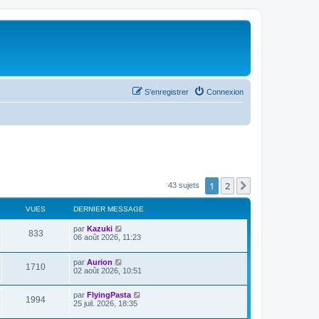
S’enregistrer
Connexion
1
2
Suivante
43 sujets
VUES
DERNIER MESSAGE
par
Kazuki
833
06 août 2026, 11:23
par
Aurion
1710
02 août 2026, 10:51
par
FlyingPasta
1994
25 juil. 2026, 18:35