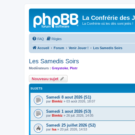
La Confrérie des 
La Confrérie où les dés sont jetés !
FAQ
Règles
Accueil
Forum
Venir Jouer !
Les Samedis Soirs
Les Samedis Soirs
Modérateurs :
Greystoke
,
Piotr
Nouveau sujet
SUJETS
Samedi 8 aout 2026 (S1)
par
Bimkiz
»
03 août 2026, 18:07
Samedi 1 aout 2026 (S3)
par
Bimkiz
»
26 juil. 2026, 14:05
Samedi 25 juillet 2026 (S2)
par
Isa
»
20 juil. 2026, 14:53